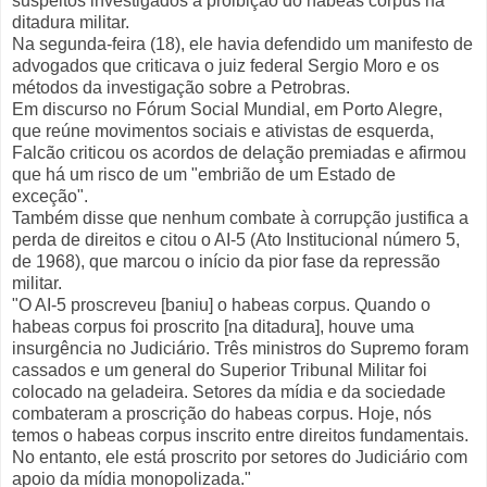
suspeitos investigados à proibição do habeas corpus na
ditadura militar.
Na segunda-feira (18), ele havia defendido um manifesto de
advogados que criticava o juiz federal Sergio Moro e os
métodos da investigação sobre a Petrobras.
Em discurso no Fórum Social Mundial, em Porto Alegre,
que reúne movimentos sociais e ativistas de esquerda,
Falcão criticou os acordos de delação premiadas e afirmou
que há um risco de um "embrião de um Estado de
exceção".
Também disse que nenhum combate à corrupção justifica a
perda de direitos e citou o AI-5 (Ato Institucional número 5,
de 1968), que marcou o início da pior fase da repressão
militar.
"O AI-5 proscreveu [baniu] o habeas corpus. Quando o
habeas corpus foi proscrito [na ditadura], houve uma
insurgência no Judiciário. Três ministros do Supremo foram
cassados e um general do Superior Tribunal Militar foi
colocado na geladeira. Setores da mídia e da sociedade
combateram a proscrição do habeas corpus. Hoje, nós
temos o habeas corpus inscrito entre direitos fundamentais.
No entanto, ele está proscrito por setores do Judiciário com
apoio da mídia monopolizada."