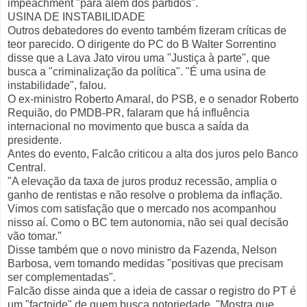
impeachment "para além dos partidos".
USINA DE INSTABILIDADE
Outros debatedores do evento também fizeram críticas de
teor parecido. O dirigente do PC do B Walter Sorrentino
disse que a Lava Jato virou uma "Justiça à parte", que
busca a "criminalização da política". "É uma usina de
instabilidade", falou.
O ex-ministro Roberto Amaral, do PSB, e o senador Roberto
Requião, do PMDB-PR, falaram que há influência
internacional no movimento que busca a saída da
presidente.
Antes do evento, Falcão criticou a alta dos juros pelo Banco
Central.
"A elevação da taxa de juros produz recessão, amplia o
ganho de rentistas e não resolve o problema da inflação.
Vimos com satisfação que o mercado nos acompanhou
nisso aí. Como o BC tem autonomia, não sei qual decisão
vão tomar."
Disse também que o novo ministro da Fazenda, Nelson
Barbosa, vem tomando medidas "positivas que precisam
ser complementadas".
Falcão disse ainda que a ideia de cassar o registro do PT é
um "factoide" de quem busca notoriedade. "Mostra que