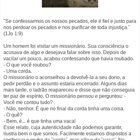
"Se confessarmos os nossos pecados, ele é fiel e justo para
nos perdoar os pecados e nos purificar de toda injustiça."
(1Jo 1:9)
Um homem foi visitar um missionário. Sua consciência o
acusava de algo e desejava falar sobre isso. Depois de
vacilar um pouco, acabou confessando que havia roubado.
- O que você roubou?
- Uma corda.
O missionário o aconselhou a devolvê-la a seu dono, a
pedir perdão e o assunto estaria encerrado. Alguns dias
mais tarde, o ladrão reapareceu e disse que não conseguia
ter paz de espírito. O missionário pensou e perguntou: -
Você me contou tudo?
- Não, senhor. É que no final da corda tinha uma coisa.
- O quê?
- Bem, é... é que tinha uma vaca!
Esse relato, cuja autenticidade não podemos garantir,
ilustra bem o que somos. Facilmente estamos dispostos a
confessar o roubo da "corda", mas não o da "vaca". No