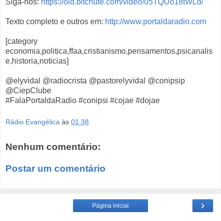
Siga-nos:
https://old.bitchute.com/video/05TQUo18tWLd/
Texto completo e outros em:
http://www.portaldaradio.com
[category
economia,politica,ffaa,cristianismo,pensamentos,psicanalis
e,historia,noticias]
@elyvidal @radiocrista @pastorelyvidal @conipsip
@CiepClube
#FalaPortaldaRadio #conipsi #cojae #dojae
Rádio Evangélica
às
01:38
Nenhum comentário:
Postar um comentário
›
Página inicial