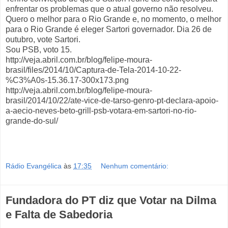
enfrentar os problemas que o atual governo não resolveu.
Quero o melhor para o Rio Grande e, no momento, o melhor
para o Rio Grande é eleger Sartori governador. Dia 26 de
outubro, vote Sartori.
Sou PSB, voto 15.
http://veja.abril.com.br/blog/felipe-moura-
brasil/files/2014/10/Captura-de-Tela-2014-10-22-
%C3%A0s-15.36.17-300x173.png
http://veja.abril.com.br/blog/felipe-moura-
brasil/2014/10/22/ate-vice-de-tarso-genro-pt-declara-apoio-
a-aecio-neves-beto-grill-psb-votara-em-sartori-no-rio-
grande-do-sul/
Rádio Evangélica
às
17:35
Nenhum comentário:
Fundadora do PT diz que Votar na Dilma
e Falta de Sabedoria