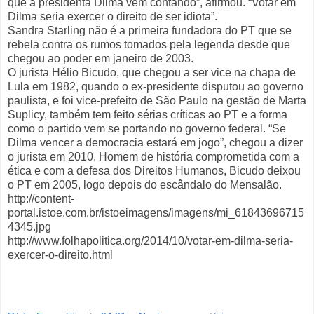
que a presidenta Dilma vem contando”, afirmou. “Votar em
Dilma seria exercer o direito de ser idiota”.
Sandra Starling não é a primeira fundadora do PT que se
rebela contra os rumos tomados pela legenda desde que
chegou ao poder em janeiro de 2003.
O jurista Hélio Bicudo, que chegou a ser vice na chapa de
Lula em 1982, quando o ex-presidente disputou ao governo
paulista, e foi vice-prefeito de São Paulo na gestão de Marta
Suplicy, também tem feito sérias críticas ao PT e a forma
como o partido vem se portando no governo federal. “Se
Dilma vencer a democracia estará em jogo”, chegou a dizer
o jurista em 2010. Homem de história comprometida com a
ética e com a defesa dos Direitos Humanos, Bicudo deixou
o PT em 2005, logo depois do escândalo do Mensalão.
http://content-
portal.istoe.com.br/istoeimagens/imagens/mi_61843696715
4345.jpg
http://www.folhapolitica.org/2014/10/votar-em-dilma-seria-
exercer-o-direito.html