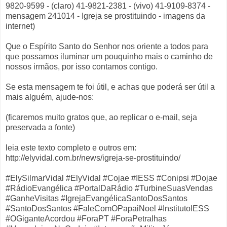
9820-9599 - (claro) 41-9821-2381 - (vivo) 41-9109-8374 -
mensagem 241014 - Igreja se prostituindo - imagens da
internet)
Que o Espírito Santo do Senhor nos oriente a todos para
que possamos iluminar um pouquinho mais o caminho de
nossos irmãos, por isso contamos contigo.
Se esta mensagem te foi útil, e achas que poderá ser útil a
mais alguém, ajude-nos:
(ficaremos muito gratos que, ao replicar o e-mail, seja
preservada a fonte)
leia este texto completo e outros em:
http://elyvidal.com.br/news/igreja-se-prostituindo/
#ElySilmarVidal #ElyVidal #Cojae #IESS #Conipsi #Dojae
#RádioEvangélica #PortalDaRádio #TurbineSuasVendas
#GanheVisitas #IgrejaEvangélicaSantoDosSantos
#SantoDosSantos #FaleComOPapaiNoel #InstitutoIESS
#OGiganteAcordou #ForaPT #ForaPetralhas