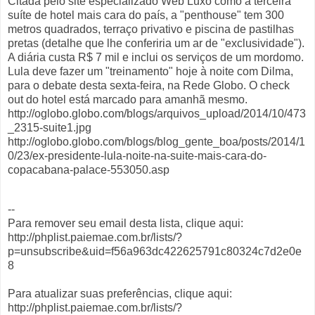
Citada pelo site especializado Web Luxo como a terceira
suíte de hotel mais cara do país, a "penthouse" tem 300
metros quadrados, terraço privativo e piscina de pastilhas
pretas (detalhe que lhe conferiria um ar de "exclusividade").
A diária custa R$ 7 mil e inclui os serviços de um mordomo.
Lula deve fazer um "treinamento" hoje à noite com Dilma,
para o debate desta sexta-feira, na Rede Globo. O check
out do hotel está marcado para amanhã mesmo.
http://oglobo.globo.com/blogs/arquivos_upload/2014/10/473
_2315-suite1.jpg
http://oglobo.globo.com/blogs/blog_gente_boa/posts/2014/1
0/23/ex-presidente-lula-noite-na-suite-mais-cara-do-
copacabana-palace-553050.asp
--
Para remover seu email desta lista, clique aqui:
http://phplist.paiemae.com.br/lists/?
p=unsubscribe&uid=f56a963dc422625791c80324c7d2e0e
8
Para atualizar suas preferências, clique aqui:
http://phplist.paiemae.com.br/lists/?