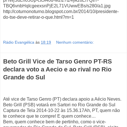
pHWjSuLn03Up-ctOI40u-Mzfz7t24ykz8El7QsT-
TBQ6vnbHqIcgeexsnPjE2L71VUwwEBs/s280/a1.jpg
http://coturnonoturno.blogspot.com.br/2014/10/presidente-
do-tse-deve-retirar-o-que.html?m=1
Rádio Evangélica
às
18:19
Nenhum comentário:
Beto Grill Vice de Tarso Genro PT-RS
declara voto a Aecio e ao rival no Rio
Grande do Sul
Até vice de Tarso Genro (PT) declara apoio a Aécio Neves.
Beto Grill (PSB) votará em Sartori no Rio Grande do Sul
Captura de Tela 2014-10-22 às 15.36.17Ah, PT, quem não
te conhece que te compre! E quem conhece…
Bem, quem conhece bem de pertinho, como o vice-