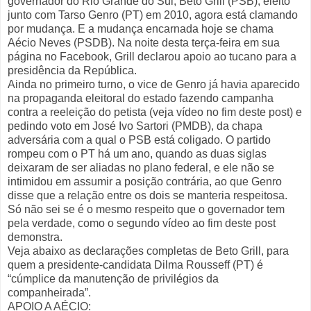
governador do Rio Grande do Sul, Beto Grill (PSB), eleito
junto com Tarso Genro (PT) em 2010, agora está clamando
por mudança. E a mudança encarnada hoje se chama
Aécio Neves (PSDB). Na noite desta terça-feira em sua
página no Facebook, Grill declarou apoio ao tucano para a
presidência da República.
Ainda no primeiro turno, o vice de Genro já havia aparecido
na propaganda eleitoral do estado fazendo campanha
contra a reeleição do petista (veja vídeo no fim deste post) e
pedindo voto em José Ivo Sartori (PMDB), da chapa
adversária com a qual o PSB está coligado. O partido
rompeu com o PT há um ano, quando as duas siglas
deixaram de ser aliadas no plano federal, e ele não se
intimidou em assumir a posição contrária, ao que Genro
disse que a relação entre os dois se manteria respeitosa.
Só não sei se é o mesmo respeito que o governador tem
pela verdade, como o segundo vídeo ao fim deste post
demonstra.
Veja abaixo as declarações completas de Beto Grill, para
quem a presidente-candidata Dilma Rousseff (PT) é
“cúmplice da manutenção de privilégios da
companheirada”.
APOIO A AÉCIO: