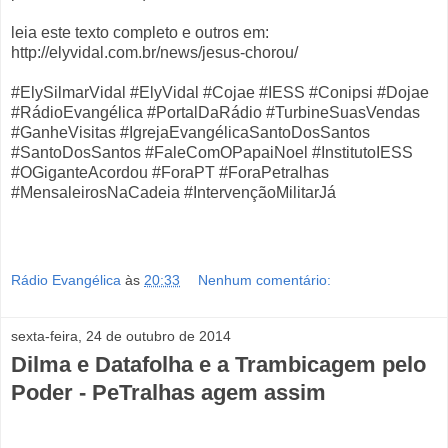
leia este texto completo e outros em:
http://elyvidal.com.br/news/jesus-chorou/
#ElySilmarVidal #ElyVidal #Cojae #IESS #Conipsi #Dojae
#RádioEvangélica #PortalDaRádio #TurbineSuasVendas
#GanheVisitas #IgrejaEvangélicaSantoDosSantos
#SantoDosSantos #FaleComOPapaiNoel #InstitutoIESS
#OGiganteAcordou #ForaPT #ForaPetralhas
#MensaleirosNaCadeia #IntervençãoMilitarJá
Rádio Evangélica
às
20:33
Nenhum comentário:
sexta-feira, 24 de outubro de 2014
Dilma e Datafolha e a Trambicagem pelo
Poder - PeTralhas agem assim