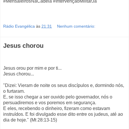
#MensaleirosNaCadeia #IntervençãoMilitarJá
Rádio Evangélica
às
21:31
Nenhum comentário:
Jesus chorou
Jesus orou por mim e por ti...
Jesus chorou...
"Dizei: Vieram de noite os seus discípulos e, dormindo nós,
o furtaram.
E, se isso chegar a ser ouvido pelo governador, nós o
persuadiremos e vos poremos em segurança.
E eles, recebendo o dinheiro, fizeram como estavam
instruídos. E foi divulgado esse dito entre os judeus, até ao
dia de hoje." (Mt 28:13-15)