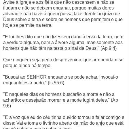
Avise à Igreja e aos fiéis que não descansem e não se
iludam e não se deixem enganar, porque muitas dores
advirão e não haverá quem possa fazer frente ao juízo de
Deus sobre a terra e sobre os homens que permitem o que
hoje se permite na terra.
"E foi-lhes dito que não fizessem dano à erva da terra, nem
a verdura alguma, nem a árvore alguma, mas somente aos
homens que não têm na testa o sinal de Deus." (Ap 9:4)
Que ninguém seja pego desprevenido, que arrependam-se
porque ainda há tempo.
"Buscai ao SENHOR enquanto se pode achar, invocai-o
enquanto está perto." (Is 55:6)
"E naqueles dias os homens buscarão a morte e não a
acharão; e desejarão morrer, e a morte fugirá deles." (Ap
9:6)
"E a voz que eu do céu tinha ouvido tornou a falar comigo e
disse: Vai e toma o livrinho aberto da mão do anjo que está
em pé sobre o mar e sobre a terra.