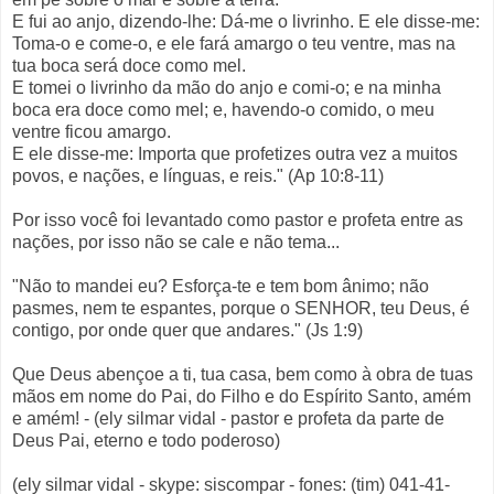
E fui ao anjo, dizendo-lhe: Dá-me o livrinho. E ele disse-me:
Toma-o e come-o, e ele fará amargo o teu ventre, mas na
tua boca será doce como mel.
E tomei o livrinho da mão do anjo e comi-o; e na minha
boca era doce como mel; e, havendo-o comido, o meu
ventre ficou amargo.
E ele disse-me: Importa que profetizes outra vez a muitos
povos, e nações, e línguas, e reis." (Ap 10:8-11)
Por isso você foi levantado como pastor e profeta entre as
nações, por isso não se cale e não tema...
"Não to mandei eu? Esforça-te e tem bom ânimo; não
pasmes, nem te espantes, porque o SENHOR, teu Deus, é
contigo, por onde quer que andares." (Js 1:9)
Que Deus abençoe a ti, tua casa, bem como à obra de tuas
mãos em nome do Pai, do Filho e do Espírito Santo, amém
e amém! - (ely silmar vidal - pastor e profeta da parte de
Deus Pai, eterno e todo poderoso)
(ely silmar vidal - skype: siscompar - fones: (tim) 041-41-