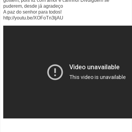
gostem, pois fiz com amor e carinho! Divulguem se
puderem, desde já agradeço
A paz do senhor para todos!
http://youtu.be/XOFoTn3tjAU