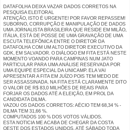
DATAFOLHA DEIXA VAZAR DADOS CORRETOS NA
PESQUISA ELEITORAL
ATENÇÃO, ISTO É URGENTE! POR FAVOR REPASSEM!
SUBORNO, CORRUPÇÃO E MANIPULAÇÃO DE DADOS
UMA JORNALISTA BRASILEIRA QUE RESIDE EM MILÃO,
ITÁLIA, ESTÁ DE POSSE DE UMA GRAVAÇÃO DE UMA
ESCUTA TELEFÔNICA ENTRE O DIRETOR DA
DATAFOLHA COM UM ALTO DIRETOR EXECUTIVO DA
GDK, EM SALVADOR. O DIÁLOGO EM FITA ESTÁ NESTE
MOMENTO VOANDO PARA CAMPINAS NUM JATO
PARTICULAR PARA UMA ANÁLISE RESERVADA POR
UMA EQUIPE ESPECIAL DA UNICAMP. ELA VAI
APRESENTAR A FITA EM JUÍZO POIS TEM MEDO DE
SER ASSASSINADA. NA FITA ESTÁ CLARAMENTE DITO
O VALOR DE R$ 83,0 MILHÕES DE REAIS PARA
FORJAR OS DADOS ATÉ A ELEIÇÃO, EM PROL DA
CANDIDATA DILMA.
VAZOU OS DADOS CORRETOS: AÉCIO TEM 68,34 % -
DILMA TEM 31,66 %.
COMPUTADOS 100 % DOS VOTOS VÁLIDOS.
ESTA NOTICIA ME ACABA DE CHEGAR DA COSTA
OESTE DOS ESTADOS UNIDOS. ATÉ SÁBADO TODA