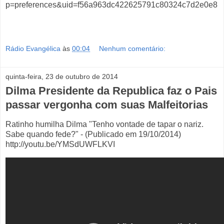
p=preferences&uid=f56a963dc422625791c80324c7d2e0e8
Rádio Evangélica
às
00:04
Nenhum comentário:
quinta-feira, 23 de outubro de 2014
Dilma Presidente da Republica faz o Pais
passar vergonha com suas Malfeitorias
Ratinho humilha Dilma "Tenho vontade de tapar o nariz.
Sabe quando fede?" - (Publicado em 19/10/2014)
http://youtu.be/YMSdUWFLKVI