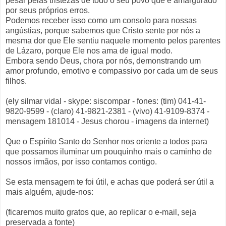
pesar pelas tristezas de todo o seu povo que é amargurado
por seus próprios erros.
Podemos receber isso como um consolo para nossas
angústias, porque sabemos que Cristo sente por nós a
mesma dor que Ele sentiu naquele momento pelos parentes
de Lázaro, porque Ele nos ama de igual modo.
Embora sendo Deus, chora por nós, demonstrando um
amor profundo, emotivo e compassivo por cada um de seus
filhos.
(ely silmar vidal - skype: siscompar - fones: (tim) 041-41-
9820-9599 - (claro) 41-9821-2381 - (vivo) 41-9109-8374 -
mensagem 181014 - Jesus chorou - imagens da internet)
Que o Espírito Santo do Senhor nos oriente a todos para
que possamos iluminar um pouquinho mais o caminho de
nossos irmãos, por isso contamos contigo.
Se esta mensagem te foi útil, e achas que poderá ser útil a
mais alguém, ajude-nos:
(ficaremos muito gratos que, ao replicar o e-mail, seja
preservada a fonte)