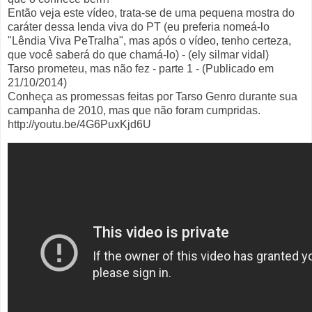
Então veja este vídeo, trata-se de uma pequena mostra do
caráter dessa lenda viva do PT (eu preferia nomeá-lo
"Lêndia Viva PeTralha", mas após o vídeo, tenho certeza,
que você saberá do que chamá-lo) - (ely silmar vidal)
Tarso prometeu, mas não fez - parte 1 - (Publicado em
21/10/2014)
Conheça as promessas feitas por Tarso Genro durante sua
campanha de 2010, mas que não foram cumpridas.
http://youtu.be/4G6PuxKjd6U