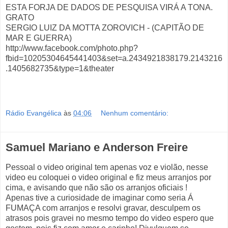
ESTA FORJA DE DADOS DE PESQUISA VIRÁ A TONA.
GRATO
SERGIO LUIZ DA MOTTA ZOROVICH - (CAPITÃO DE
MAR E GUERRA )
http://www.facebook.com/photo.php?
fbid=10205304645441403&set=a.2434921838179.2143216
.1405682735&type=1&theater
Rádio Evangélica
às
04:06
Nenhum comentário:
Samuel Mariano e Anderson Freire
Pessoal o video original tem apenas voz e violão, nesse
video eu coloquei o video original e fiz meus arranjos por
cima, e avisando que não são os arranjos oficiais !
Apenas tive a curiosidade de imaginar como seria Á
FUMAÇA com arranjos e resolvi gravar, desculpem os
atrasos pois gravei no mesmo tempo do video espero que