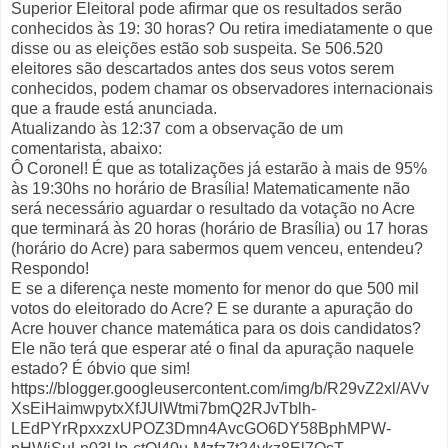
Superior Eleitoral pode afirmar que os resultados serão
conhecidos às 19: 30 horas? Ou retira imediatamente o que
disse ou as eleições estão sob suspeita. Se 506.520
eleitores são descartados antes dos seus votos serem
conhecidos, podem chamar os observadores internacionais
que a fraude está anunciada.
Atualizando às 12:37 com a observação de um
comentarista, abaixo:
Ô Coronel! É que as totalizações já estarão à mais de 95%
às 19:30hs no horário de Brasília! Matematicamente não
será necessário aguardar o resultado da votação no Acre
que terminará às 20 horas (horário de Brasília) ou 17 horas
(horário do Acre) para sabermos quem venceu, entendeu?
Respondo!
E se a diferença neste momento for menor do que 500 mil
votos do eleitorado do Acre? E se durante a apuração do
Acre houver chance matemática para os dois candidatos?
Ele não terá que esperar até o final da apuração naquele
estado? É óbvio que sim!
https://blogger.googleusercontent.com/img/b/R29vZ2xl/AVv
XsEiHaimwpytxXfJUlWtmi7bmQ2RJvTblh-
LEdPYrRpxxzxUPOZ3Dmn4AvcGO6DY58BphMPW-