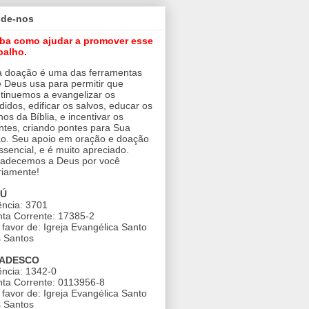
ude-nos
iba como ajudar a promover esse
balho.
 doação é uma das ferramentas
 Deus usa para permitir que
tinuemos a evangelizar os
didos, edificar os salvos, educar os
nos da Bíblia, e incentivar os
ntes, criando pontes para Sua
o. Seu apoio em oração e doação
ssencial, e é muito apreciado.
adecemos a Deus por você
riamente!
AÚ
ncia: 3701
ta Corrente: 17385-2
favor de: Igreja Evangélica Santo
 Santos
ADESCO
ncia: 1342-0
ta Corrente: 0113956-8
favor de: Igreja Evangélica Santo
 Santos