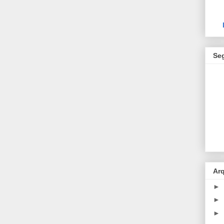
Se
Ar
►
►
►