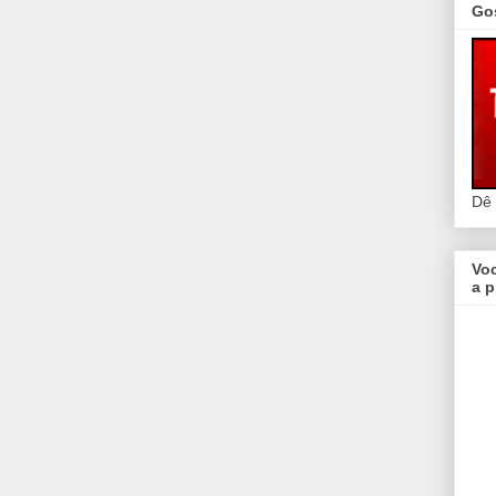
Go
Dê
Vo
a p