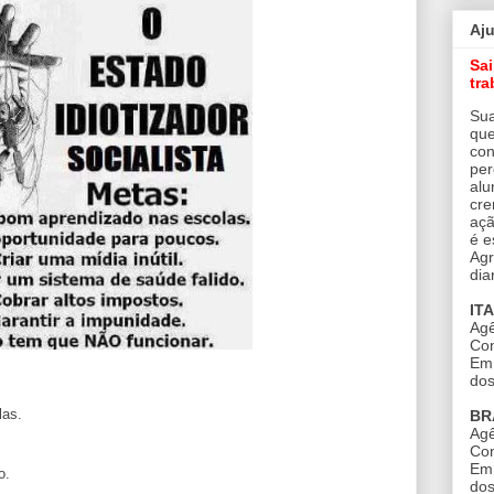
Aj
Sa
tra
Sua
que
con
per
alu
cre
açã
é e
Agr
dia
IT
Agê
Con
Em 
dos
las.
BR
Agê
Con
Em 
o.
dos