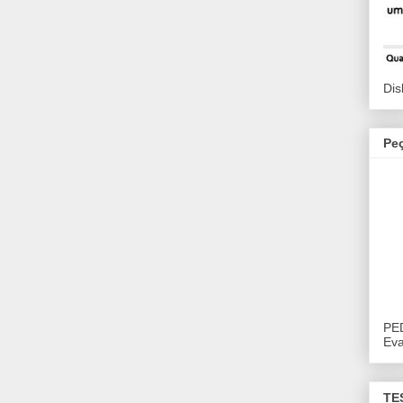
Dis
Pe
PE
Eva
TE