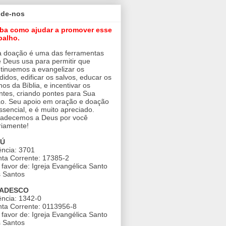
ude-nos
iba como ajudar a promover esse
balho.
 doação é uma das ferramentas
 Deus usa para permitir que
tinuemos a evangelizar os
didos, edificar os salvos, educar os
nos da Bíblia, e incentivar os
ntes, criando pontes para Sua
o. Seu apoio em oração e doação
ssencial, e é muito apreciado.
adecemos a Deus por você
riamente!
AÚ
ncia: 3701
ta Corrente: 17385-2
favor de: Igreja Evangélica Santo
 Santos
ADESCO
ncia: 1342-0
ta Corrente: 0113956-8
favor de: Igreja Evangélica Santo
 Santos