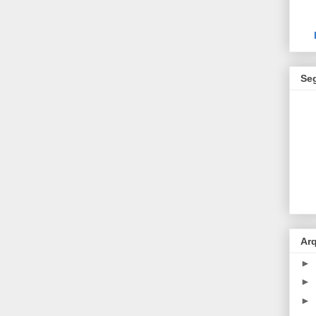
Se
Ar
►
►
►