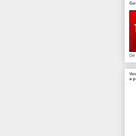
Go
Dê
Vo
a p