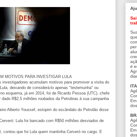
Aj
Sa
tra
Sua
que
con
per
alu
cre
açã
é e
Agr
dia
M MOTIVOS PARA INVESTIGAR LULA
s investigadores acumulam motivos para promover a visita do
IT
 Lula, deixando de considerá-lo apenas "testemunha" ou
Agê
la no esquema, já em 2014, foi de Ricardo Pessoa (UTC), chefe
Con
ter dado R$2,5 milhões roubados da Petrobras à sua campanha
Em 
dos
iro Alberto Youssef, estopim do escândalo do Petrolão disse
BR
Agê
 Cerveró: Lula foi bancado com R$50 milhões desviados de
Con
Em 
 contou que foi Lula quem mantinha Cerveró no cargo. E
dos