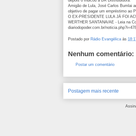
depois o indicou à BR Distribuidora.
Amigão de Lula, José Carlos Bumlai a
objetivo de pagar um empréstimo ao P
O EX-PRESIDENTE LULA JÁ FOI 
WERTHER SANTANA/AE - Leia na Colun
diariodopoder.com.br/noticia.php?i=4
Postado por
Rádio Evangélica
às
18:1
Nenhum comentário:
Postar um comentário
Postagem mais recente
Assin