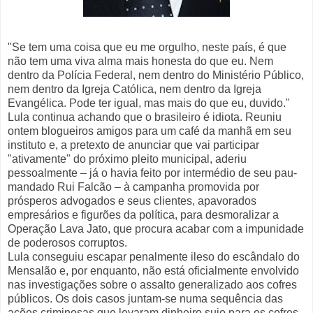
"Se tem uma coisa que eu me orgulho, neste país, é que
não tem uma viva alma mais honesta do que eu. Nem
dentro da Polícia Federal, nem dentro do Ministério Público,
nem dentro da Igreja Católica, nem dentro da Igreja
Evangélica. Pode ter igual, mas mais do que eu, duvido."
Lula continua achando que o brasileiro é idiota. Reuniu
ontem blogueiros amigos para um café da manhã em seu
instituto e, a pretexto de anunciar que vai participar
"ativamente" do próximo pleito municipal, aderiu
pessoalmente – já o havia feito por intermédio de seu pau-
mandado Rui Falcão – à campanha promovida por
prósperos advogados e seus clientes, apavorados
empresários e figurões da política, para desmoralizar a
Operação Lava Jato, que procura acabar com a impunidade
de poderosos corruptos.
Lula conseguiu escapar penalmente ileso do escândalo do
Mensalão e, por enquanto, não está oficialmente envolvido
nas investigações sobre o assalto generalizado aos cofres
públicos. Os dois casos juntam-se numa sequência das
ações criminosas que levaram dinheiro sujo para os cofres