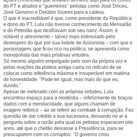
do PT e aliados e "guerreiros" petistas como José Dirceu,
José Genoino e Delúbio Soares para a cadeia.
O que é inacreditável é que, como presidente da República
e dono do PT, Lula não tivesse conhecimento do Mensalão
e do Petrolão que desfilavam sob seu nariz. Assim, é
notável o atrevimento – talvez mais estimulado pelo
desespero do que por sua índole de ilusionista – com que o
personagem, que ficou rico na política, se apresenta como
monopolista das mais prístinas virtudes.
Só mesmo alguém empolgado pelo som da própria voz e
pelas reações da plateia amiga cairia no ridículo de se
colocar como referência máxima e insuperável em matéria
de honestidade. "Pode ter igual, mas mais do que eu,
duvido."
Apesar de inebriado com as próprias virtudes, Lula
encontrou espaço para a modéstia – infelizmente de braços
dados com a mendacidade, que alguns chamam de
exagero retórico – ao se referir ao combate à corrupção. Fez
questão de dar crédito a sua sucessora, deixando no ar a
pergunta sobre a razão pela qual os petistas esperaram oito
anos, até que o chefão deixasse a Presidência, para se
preocuparem com os corruptos: "O governo criou