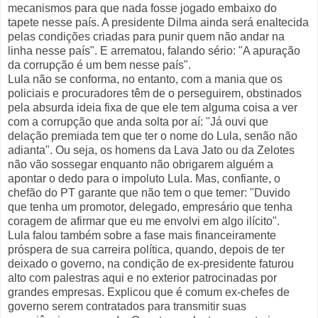
mecanismos para que nada fosse jogado embaixo do
tapete nesse país. A presidente Dilma ainda será enaltecida
pelas condições criadas para punir quem não andar na
linha nesse país". E arrematou, falando sério: "A apuração
da corrupção é um bem nesse país".
Lula não se conforma, no entanto, com a mania que os
policiais e procuradores têm de o perseguirem, obstinados
pela absurda ideia fixa de que ele tem alguma coisa a ver
com a corrupção que anda solta por aí: "Já ouvi que
delação premiada tem que ter o nome do Lula, senão não
adianta". Ou seja, os homens da Lava Jato ou da Zelotes
não vão sossegar enquanto não obrigarem alguém a
apontar o dedo para o impoluto Lula. Mas, confiante, o
chefão do PT garante que não tem o que temer: "Duvido
que tenha um promotor, delegado, empresário que tenha
coragem de afirmar que eu me envolvi em algo ilícito".
Lula falou também sobre a fase mais financeiramente
próspera de sua carreira política, quando, depois de ter
deixado o governo, na condição de ex-presidente faturou
alto com palestras aqui e no exterior patrocinadas por
grandes empresas. Explicou que é comum ex-chefes de
governo serem contratados para transmitir suas