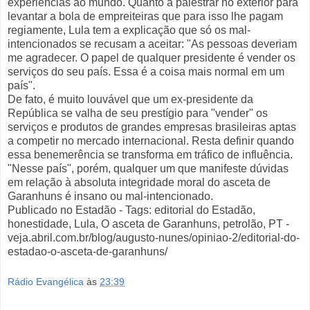
experiências ao mundo. Quanto a palestrar no exterior para
levantar a bola de empreiteiras que para isso lhe pagam
regiamente, Lula tem a explicação que só os mal-
intencionados se recusam a aceitar: "As pessoas deveriam
me agradecer. O papel de qualquer presidente é vender os
serviços do seu país. Essa é a coisa mais normal em um
país".
De fato, é muito louvável que um ex-presidente da
República se valha de seu prestígio para "vender" os
serviços e produtos de grandes empresas brasileiras aptas
a competir no mercado internacional. Resta definir quando
essa benemerência se transforma em tráfico de influência.
"Nesse país", porém, qualquer um que manifeste dúvidas
em relação à absoluta integridade moral do asceta de
Garanhuns é insano ou mal-intencionado.
Publicado no Estadão - Tags: editorial do Estadão,
honestidade, Lula, O asceta de Garanhuns, petrolão, PT -
veja.abril.com.br/blog/augusto-nunes/opiniao-2/editorial-do-
estadao-o-asceta-de-garanhuns/
Rádio Evangélica
às
23:39