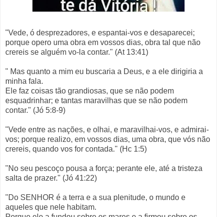
"Vede, ó desprezadores, e espantai-vos e desaparecei;
porque opero uma obra em vossos dias, obra tal que não
crereis se alguém vo-la contar." (At 13:41)
" Mas quanto a mim eu buscaria a Deus, e a ele dirigiria a
minha fala.
Ele faz coisas tão grandiosas, que se não podem
esquadrinhar; e tantas maravilhas que se não podem
contar." (Jó 5:8-9)
"Vede entre as nações, e olhai, e maravilhai-vos, e admirai-
vos; porque realizo, em vossos dias, uma obra, que vós não
crereis, quando vos for contada." (Hc 1:5)
"No seu pescoço pousa a força; perante ele, até a tristeza
salta de prazer." (Jó 41:22)
"Do SENHOR é a terra e a sua plenitude, o mundo e
aqueles que nele habitam.
Porque ele a fundou sobre os mares e a firmou sobre os