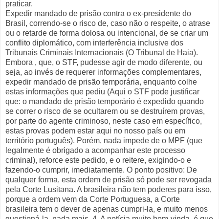
praticar.
Expedir mandado de prisão contra o ex-presidente do
Brasil, correndo-se o risco de, caso não o respeite, o atrase
ou o retarde de forma dolosa ou intencional, de se criar um
conflito diplomático, com interferência inclusive dos
Tribunais Criminais Internacionais (O Tribunal de Haia).
Embora , que, o STF, pudesse agir de modo diferente, ou
seja, ao invés de requerer informações complementares,
expedir mandado de prisão temporária, enquanto colhe
estas informações que pediu (Aqui o STF pode justificar
que: o mandado de prisão temporário é expedido quando
se correr o risco de se ocultarem ou se destruírem provas,
por parte do agente criminoso, neste caso em específico,
estas provas podem estar aqui no nosso país ou em
território português). Porém, nada impede de o MPF (que
legalmente é obrigado a acompanhar este processo
criminal), reforce este pedido, e o reitere, exigindo-o e
fazendo-o cumprir, imediatamente. O ponto positivo: De
qualquer forma, esta ordem de prisão só pode ser revogada
pela Corte Lusitana. A brasileira não tem poderes para isso,
porque a ordem vem da Corte Portuguesa, a Corte
brasileira tem o dever de apenas cumpri-la, e muito menos
questioná-la, nada mais. 4. A notícia muito bem-vinda, é que