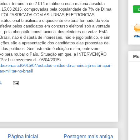
itoral terrorista de 2.014 e ratificou essa maioria absoluta
a 15.03.2015, comprovadas pela popularidade de 7% de Dilma
ação FOI FABRICADA COM AS URNAS ELETRONCIAS.
stitucional brasileira é o quociente eleitoral formado do voto
efetiva pelos candidatos em concurso eleitoral sob a vontade
, pela obrigação constitucional dos eleitores de votar. Está
Brasil, não é disputa de interesses, não é jogo político, e sim
eições são a apresentação dos candidatos elas propostas de
dos políticos. Sem isto não é eleição e sim, entrevero
povo para roubar o País. Situação em que, a INTERVENÇÃO
Mu
Por Luizbezerrasud - 05/04/2015)
bezerrasud/2015/04/estados-unidos-da-america-ja-estar-apar-
o-militar-no-brasil
4
Página inicial
Postagem mais antiga