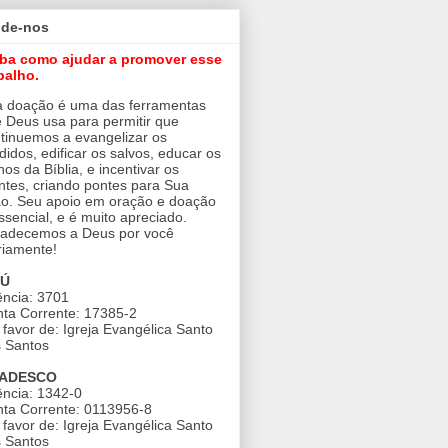
ude-nos
iba como ajudar a promover esse
balho.
 doação é uma das ferramentas
 Deus usa para permitir que
tinuemos a evangelizar os
didos, edificar os salvos, educar os
nos da Bíblia, e incentivar os
ntes, criando pontes para Sua
o. Seu apoio em oração e doação
ssencial, e é muito apreciado.
adecemos a Deus por você
riamente!
AÚ
ncia: 3701
ta Corrente: 17385-2
favor de: Igreja Evangélica Santo
 Santos
ADESCO
ncia: 1342-0
ta Corrente: 0113956-8
favor de: Igreja Evangélica Santo
 Santos