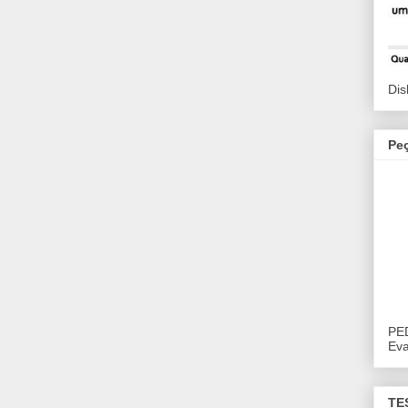
Dis
Pe
PE
Eva
TE