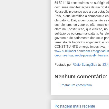
54.501.118 constituintes no sufrágio ele
com suas manifestações de rua do di
Rousseff; provando que a sua vot
Pois, o que identifica a democracia con
obrigatório. Daí, a democracia não se 
dos eleitores de votar ou não, mais sim
claro na Constituição, que eleição, no 
sufrágio de outorga mandatária. As el
governo e de parlamento dos seus parti
terrorista de bandidos enganando o 
CONSTITUINTE emerge impositiva. - (
www.publikador.com/sem-categoria/luiz
de-uma-situacao-de-possivel-intervenca
Postado por
Rádio Evangélica
às
23:4
Nenhum comentário:
Postar um comentário
Postagem mais recente