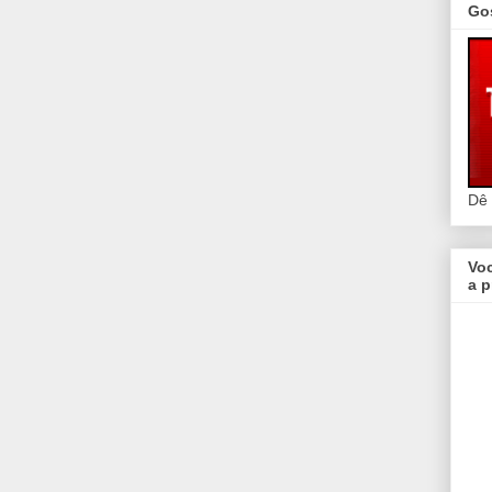
Go
Dê
Vo
a p