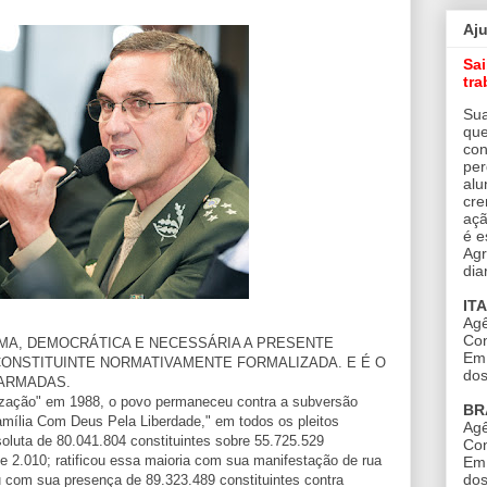
Aj
Sa
tra
Sua
que
con
per
alu
cre
açã
é e
Agr
dia
IT
Agê
Con
TIMA, DEMOCRÁTICA E NECESSÁRIA A PRESENTE
Em 
ONSTITUINTE NORMATIVAMENTE FORMALIZADA. E É O
dos
ARMADAS.
ização" em 1988, o povo permaneceu contra a subversão
BR
amília Com Deus Pela Liberdade," em todos os pleitos
Agê
soluta de 80.041.804 constituintes sobre 55.725.529
Con
 de 2.010; ratificou essa maioria com sua manifestação de rua
Em 
dos
u com sua presença de 89.323.489 constituintes contra