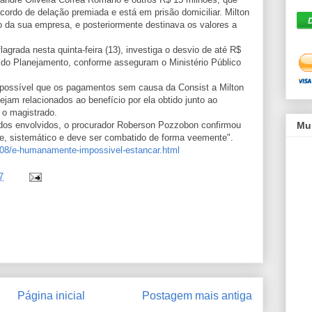
cordo de delação premiada e está em prisão domiciliar. Milton
o da sua empresa, e posteriormente destinava os valores a
agrada nesta quinta-feira (13), investiga o desvio de até R$
o do Planejamento, conforme asseguram o Ministério Público
 possível que os pagamentos sem causa da Consist a Milton
am relacionados ao benefício por ela obtido junto ao
 o magistrado.
dos envolvidos, o procurador Roberson Pozzobon confirmou
Mu
, sistemático e deve ser combatido de forma veemente".
5/08/e-humanamente-impossivel-estancar.html
7
Página inicial
Postagem mais antiga