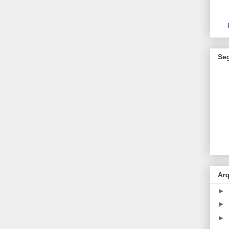
Se
Ar
►
►
►