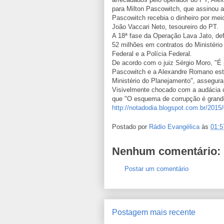
para Milton Pascowitch, que assinou a
Pascowitch recebia o dinheiro por mei
João Vaccari Neto, tesoureiro do PT.
A 18ª fase da Operação Lava Jato, defl
52 milhões em contratos do Ministéri
Federal e a Polícia Federal.
De acordo com o juiz Sérgio Moro, "É
Pascowitch e a Alexandre Romano estej
Ministério do Planejamento", assegura
Visivelmente chocado com a audácia 
que "O esquema de corrupção é grande
http://notadodia.blogspot.com.br/201
Postado por
Rádio Evangélica
às
01:5
Nenhum comentário:
Postar um comentário
Postagem mais recente