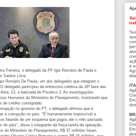
Aj
Sa
tra
Sua
que
con
per
alu
cre
açã
é e
vo Ferreira, o delegado da PF Igor Romário de Paula e
Agr
dia
es Santos Lima
Igor Romário De Paula, um dos delegados que integram o
IT
O delegado participou da entrevista coletiva da 18ª fase das
Agê
-feira, 13, e batizada de Pixuleco 2. As investigações
Con
rsos Humanos do Ministério do Planejamento, mostrando que
Em 
s de crédito consignado.
dos
orrupção no governo do PT, o delegado afirmou que é
er a corrupção no país. "É humanamente impossível a
BR
Agê
mos falando de um esquema que pagou até o mês passado.
Con
s do país", disse o integrante da força-tarefa da operação.
Em 
os do Ministério do Planejamento, R$ 37 milhões foram
dos
xandre Oliveira Correa Romano e outros R$ 15 milhões, que