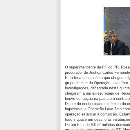
O superintendente da PF do PR, Rosal
procurador de Justiça Carlos Fernand
Esta foi a conclusão a que chegou o 
grupo de elite da Operação Lava Jato. 
investigações, deflagrada nesta quinta
chegaram a um ex-secretário de Recu
houve corrupção na pasta em contrato
Diante da continuidade sistêmica da c
impossível a Operação Lava-Jato cont
operação estancar a corrupção. Esta
Isso é quase um desafio às instituiçõe
De um total de R$ 52 milhões desviad
arrecadados pelo operador do PT, Ale