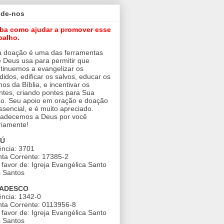
ude-nos
iba como ajudar a promover esse
balho.
 doação é uma das ferramentas
 Deus usa para permitir que
tinuemos a evangelizar os
didos, edificar os salvos, educar os
nos da Bíblia, e incentivar os
ntes, criando pontes para Sua
o. Seu apoio em oração e doação
ssencial, e é muito apreciado.
adecemos a Deus por você
riamente!
AÚ
ncia: 3701
ta Corrente: 17385-2
favor de: Igreja Evangélica Santo
 Santos
ADESCO
ncia: 1342-0
ta Corrente: 0113956-8
favor de: Igreja Evangélica Santo
 Santos