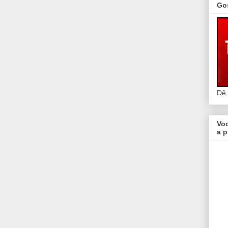
Go
Dê
Vo
a p