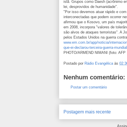
islã. Grupos como Daesh (acrônimo e
lei, desprovidos de humanidade".
"Por isso devemos atuar rápido e com
interconectadas que podem ocorrer nest
afirmou que o Kosovo, um país majori
em 2008, incorpora "valores de tolerâ
são alvos de ataques terroristas". A J
pelos Estados Unidos na guerra contra 
www.em.com.br/app/noticia/internaciona
que-ei-declarou-terceira-guerra-mundia
PHOTO/ARMEND NIMANI (foto: AF
Postado por
Rádio Evangélica
às
02:3
Nenhum comentário:
Postar um comentário
Postagem mais recente
Assin