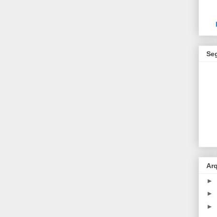
Se
Ar
►
►
►