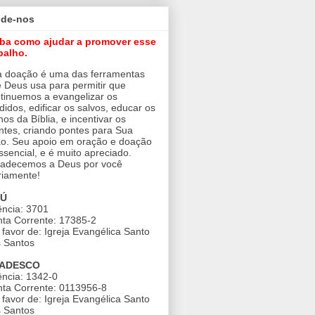
ude-nos
iba como ajudar a promover esse
balho.
 doação é uma das ferramentas
 Deus usa para permitir que
tinuemos a evangelizar os
didos, edificar os salvos, educar os
nos da Bíblia, e incentivar os
ntes, criando pontes para Sua
o. Seu apoio em oração e doação
ssencial, e é muito apreciado.
adecemos a Deus por você
riamente!
AÚ
ncia: 3701
ta Corrente: 17385-2
favor de: Igreja Evangélica Santo
 Santos
ADESCO
ncia: 1342-0
ta Corrente: 0113956-8
favor de: Igreja Evangélica Santo
 Santos