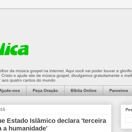
hor da música gospel na internet. Aqui você vai poder louvar e glorifi
Cristo e ajude site de música gospel, divulgamos gratuitamente o mel
or aos quatro cantos do mundo
Ajude-nos
Peça Oração
Bíblia Online
Parceiros
015
Pes
ue Estado Islâmico declara 'terceira
a a humanidade'