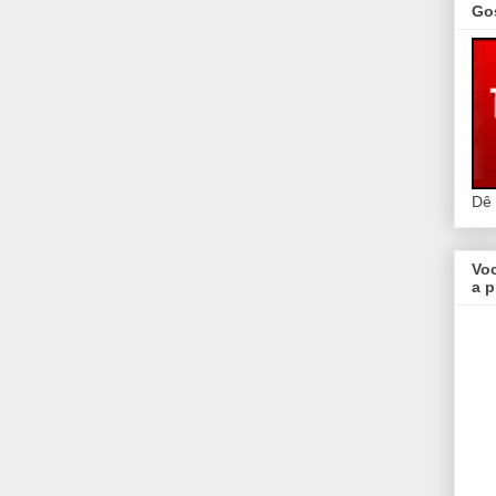
Go
Dê
Vo
a p