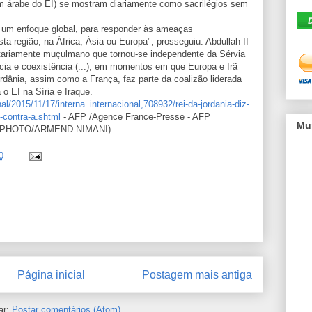
m árabe do EI) se mostram diariamente como sacrilégios sem
 um enfoque global, para responder às ameaças
a região, na África, Ásia ou Europa", prosseguiu. Abdullah II
tariamente muçulmano que tornou-se independente da Sérvia
ncia e coexistência (...), em momentos em que Europa e Irã
ordânia, assim como a França, faz parte da coalizão liderada
o EI na Síria e Iraque.
l/2015/11/17/interna_internacional,708932/rei-da-jordania-diz-
l-contra-a.shtml
- AFP /Agence France-Presse - AFP
Mu
P PHOTO/ARMEND NIMANI)
0
Página inicial
Postagem mais antiga
ar:
Postar comentários (Atom)