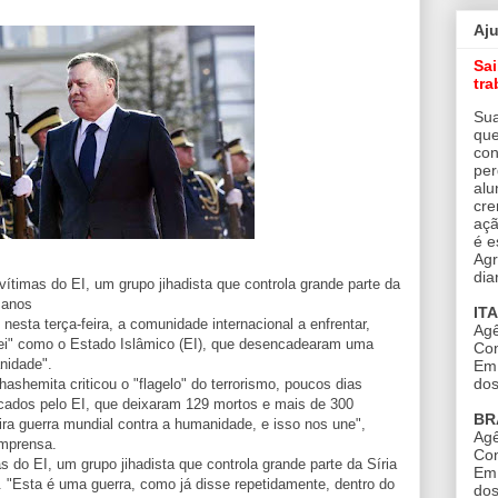
Aj
Sa
tra
Sua
que
con
per
alu
cre
açã
é e
Agr
dia
vítimas do EI, um grupo jihadista que controla grande parte da
manos
IT
 nesta terça-feira, a comunidade internacional a enfrentar,
Agê
 lei" como o Estado Islâmico (EI), que desencadearam uma
Con
nidade".
Em 
dos
shemita criticou o "flagelo" do terrorismo, poucos dias
icados pelo EI, que deixaram 129 mortos e mais de 300
BR
ira guerra mundial contra a humanidade, e isso nos une",
Agê
imprensa.
Con
s do EI, um grupo jihadista que controla grande parte da Síria
Em 
 "Esta é uma guerra, como já disse repetidamente, dentro do
dos