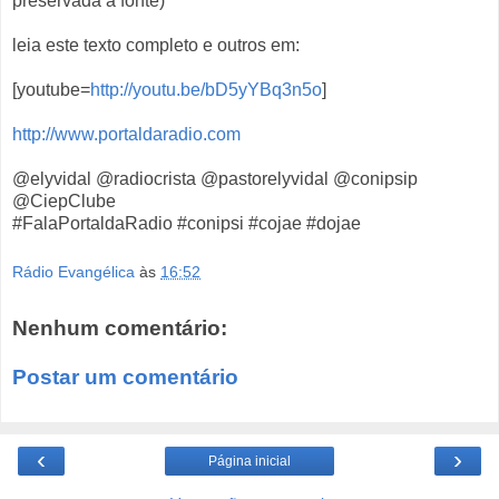
preservada a fonte)
leia este texto completo e outros em:
[youtube=
http://youtu.be/bD5yYBq3n5o
]
http://www.portaldaradio.com
@elyvidal @radiocrista @pastorelyvidal @conipsip
@CiepClube
#FalaPortaldaRadio #conipsi #cojae #dojae
Rádio Evangélica
às
16:52
Nenhum comentário:
Postar um comentário
‹
›
Página inicial