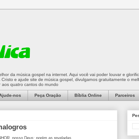
hor da música gospel na internet. Aqui você vai poder louvar e glorifi
Cristo e ajude site de música gospel, divulgamos gratuitamente o mel
or aos quatro cantos do mundo
Ajude-nos
Peça Oração
Bíblia Online
Parceiros
Pes
malogros
NHOR, nosso Deus; porém as reveladas