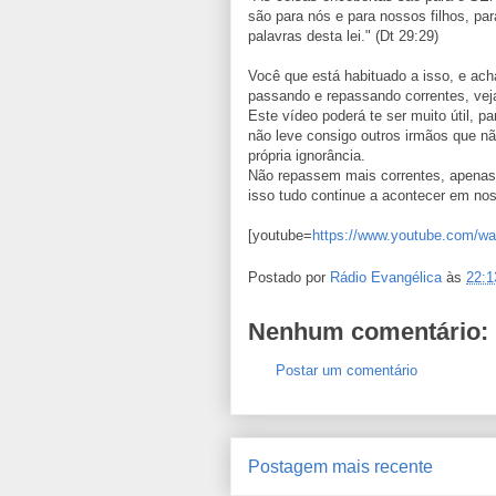
são para nós e para nossos filhos, pa
palavras desta lei." (Dt 29:29)
Você que está habituado a isso, e ac
passando e repassando correntes, vej
Este vídeo poderá te ser muito útil, p
não leve consigo outros irmãos que n
própria ignorância.
Não repassem mais correntes, apenas
isso tudo continue a acontecer em noss
[youtube=
https://www.youtube.com/w
Postado por
Rádio Evangélica
às
22:1
Nenhum comentário:
Postar um comentário
Postagem mais recente