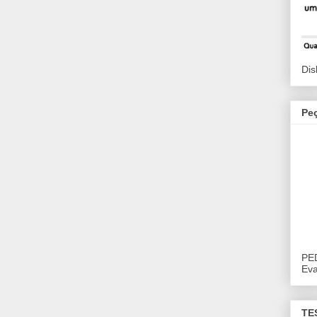
Dis
Pe
PE
Eva
TE