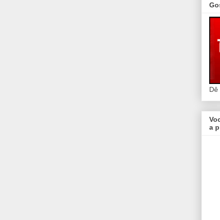
Go
Dê
Vo
a p