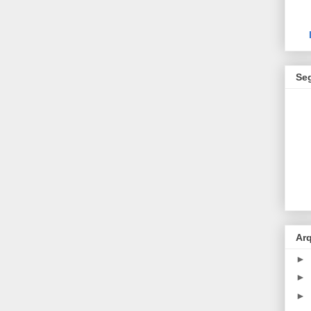
Se
Ar
►
►
►