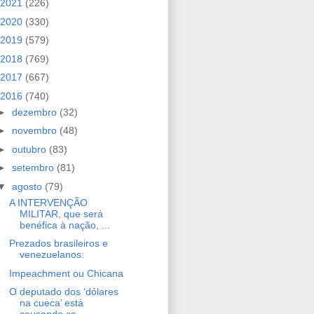
2021
(226)
2020
(330)
2019
(579)
2018
(769)
2017
(667)
2016
(740)
►
dezembro
(32)
►
novembro
(48)
►
outubro
(83)
►
setembro
(81)
▼
agosto
(79)
A INTERVENÇÃO
MILITAR, que será
benéfica à nação, ...
Prezados brasileiros e
venezuelanos:
Impeachment ou Chicana
O deputado dos ‘dólares
na cueca’ está