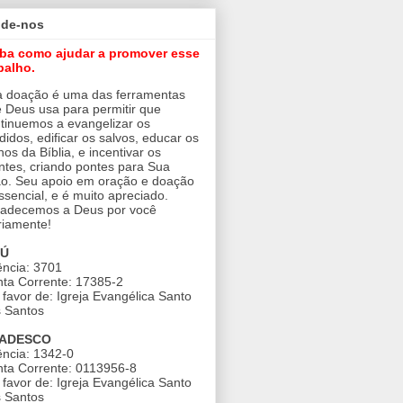
ude-nos
iba como ajudar a promover esse
balho.
 doação é uma das ferramentas
 Deus usa para permitir que
tinuemos a evangelizar os
didos, edificar os salvos, educar os
nos da Bíblia, e incentivar os
ntes, criando pontes para Sua
o. Seu apoio em oração e doação
ssencial, e é muito apreciado.
adecemos a Deus por você
riamente!
AÚ
ncia: 3701
ta Corrente: 17385-2
favor de: Igreja Evangélica Santo
 Santos
ADESCO
ncia: 1342-0
ta Corrente: 0113956-8
favor de: Igreja Evangélica Santo
 Santos