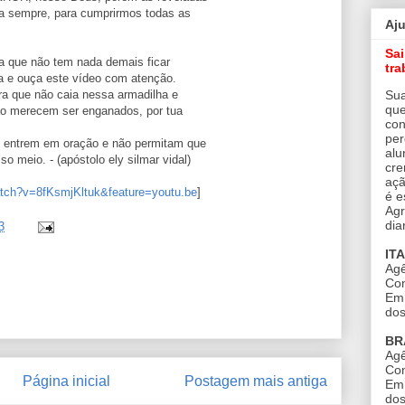
ra sempre, para cumprirmos todas as
Aj
Sa
ha que não tem nada demais ficar
tra
a e ouça este vídeo com atenção.
Sua
ara que não caia nessa armadilha e
que
ão merecem ser enganados, por tua
con
per
 entrem em oração e não permitam que
alu
o meio. - (apóstolo ely silmar vidal)
cre
açã
atch?v=8fKsmjKltuk&feature=youtu.be
]
é e
Agr
dia
3
IT
Agê
Con
Em 
dos
BR
Agê
Con
Página inicial
Postagem mais antiga
Em 
dos