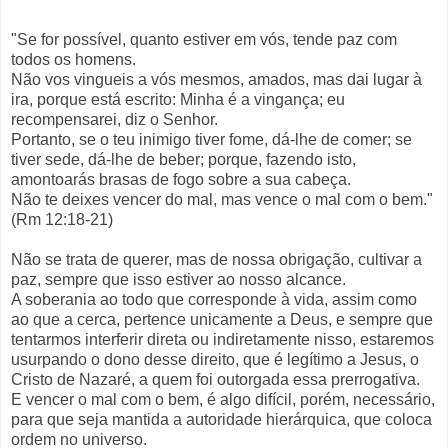
"Se for possível, quanto estiver em vós, tende paz com
todos os homens.
Não vos vingueis a vós mesmos, amados, mas dai lugar à
ira, porque está escrito: Minha é a vingança; eu
recompensarei, diz o Senhor.
Portanto, se o teu inimigo tiver fome, dá-lhe de comer; se
tiver sede, dá-lhe de beber; porque, fazendo isto,
amontoarás brasas de fogo sobre a sua cabeça.
Não te deixes vencer do mal, mas vence o mal com o bem."
(Rm 12:18-21)
Não se trata de querer, mas de nossa obrigação, cultivar a
paz, sempre que isso estiver ao nosso alcance.
A soberania ao todo que corresponde à vida, assim como
ao que a cerca, pertence unicamente a Deus, e sempre que
tentarmos interferir direta ou indiretamente nisso, estaremos
usurpando o dono desse direito, que é legítimo a Jesus, o
Cristo de Nazaré, a quem foi outorgada essa prerrogativa.
E vencer o mal com o bem, é algo difícil, porém, necessário,
para que seja mantida a autoridade hierárquica, que coloca
ordem no universo.