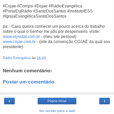
#Cojae #Conipsi #Dojae #RádioEvangélica
#PortalDaRádio #SantoDosSantos #InstitutoIESS
#IgrejaEvangélicaSantoDosSantos
ps: - Caso queira conhecer um pouco acerca do trabalho
sobre o qual o Senhor me pôs por despenseiro, visite:
www.elyvidal.com.br
- (meu site pessoal)
www.cojae.com.br
- (site da convenção COJAE da qual sou
presidente)
Rádio Evangélica
às
16:43
Nenhum comentário:
Postar um comentário
‹
›
Página inicial
Ver versão para a web