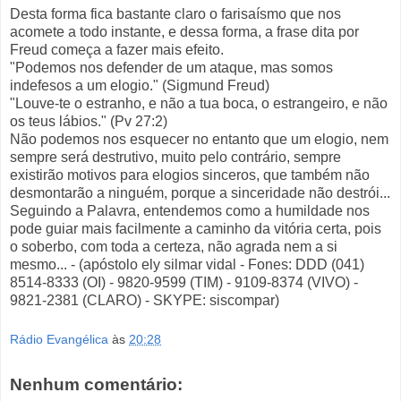
Desta forma fica bastante claro o farisaísmo que nos
acomete a todo instante, e dessa forma, a frase dita por
Freud começa a fazer mais efeito.
"Podemos nos defender de um ataque, mas somos
indefesos a um elogio." (Sigmund Freud)
"Louve-te o estranho, e não a tua boca, o estrangeiro, e não
os teus lábios." (Pv 27:2)
Não podemos nos esquecer no entanto que um elogio, nem
sempre será destrutivo, muito pelo contrário, sempre
existirão motivos para elogios sinceros, que também não
desmontarão a ninguém, porque a sinceridade não destrói...
Seguindo a Palavra, entendemos como a humildade nos
pode guiar mais facilmente a caminho da vitória certa, pois
o soberbo, com toda a certeza, não agrada nem a si
mesmo... - (apóstolo ely silmar vidal - Fones: DDD (041)
8514-8333 (OI) - 9820-9599 (TIM) - 9109-8374 (VIVO) -
9821-2381 (CLARO) - SKYPE: siscompar)
Rádio Evangélica
às
20:28
Nenhum comentário: