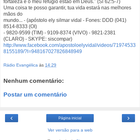
fortaleza e o meu refúgio estão em Deus." (Sl 62:5-7)
Uma coisa te posso garantir, tua vida estará nas melhores
mãos do
mundo... - (apóstolo ely silmar vidal - Fones: DDD (041)
8514-8333 (OI)
- 9820-9599 (TIM) - 9109-8374 (VIVO) - 9821-2381
(CLARO) - SKYPE: siscompar)
http://www.facebook.com/apostoloelyvidal/videos/71974533
8155189/?l=948167027826848949
Rádio Evangélica
às
14:29
Nenhum comentário:
Postar um comentário
‹
›
Página inicial
Ver versão para a web