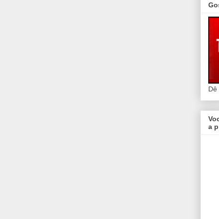
Go
Dê
Vo
a p