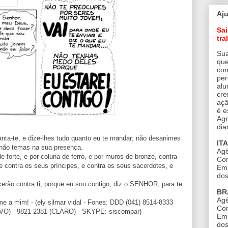
Aj
Sa
tra
Sua
que
con
per
alu
cre
açã
é e
Agr
dia
vanta-te, e dize-lhes tudo quanto eu te mandar; não desanimes
IT
 não temas na sua presença.
Agê
e forte, e por coluna de ferro, e por muros de bronze, contra
Con
, e contra os seus príncipes, e contra os seus sacerdotes, e
Em 
dos
cerão contra ti; porque eu sou contigo, diz o SENHOR, para te
BR
Agê
e a mim! - (ely silmar vidal - Fones: DDD (041) 8514-8333
Con
VIVO) - 9821-2381 (CLARO) - SKYPE: siscompar)
Em 
dos