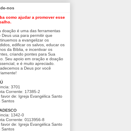
ude-nos
iba como ajudar a promover esse
balho.
 doação é uma das ferramentas
 Deus usa para permitir que
tinuemos a evangelizar os
didos, edificar os salvos, educar os
nos da Bíblia, e incentivar os
ntes, criando pontes para Sua
o. Seu apoio em oração e doação
ssencial, e é muito apreciado.
adecemos a Deus por você
riamente!
AÚ
ncia: 3701
ta Corrente: 17385-2
favor de: Igreja Evangélica Santo
 Santos
ADESCO
ncia: 1342-0
ta Corrente: 0113956-8
favor de: Igreja Evangélica Santo
 Santos