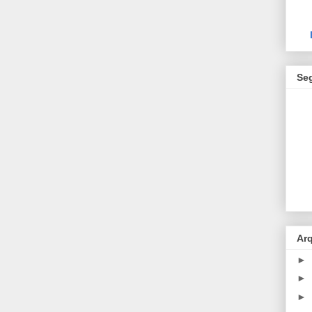
Se
Ar
►
►
►