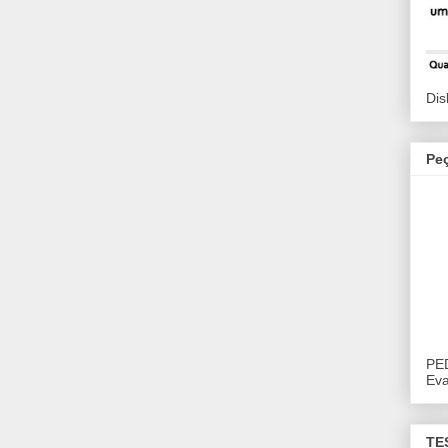
Dis
Pe
PE
Eva
TE