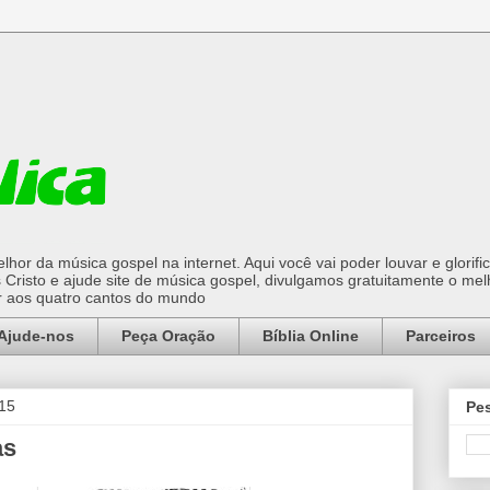
hor da música gospel na internet. Aqui você vai poder louvar e glorifi
Cristo e ajude site de música gospel, divulgamos gratuitamente o mel
or aos quatro cantos do mundo
Ajude-nos
Peça Oração
Bíblia Online
Parceiros
015
Pes
as