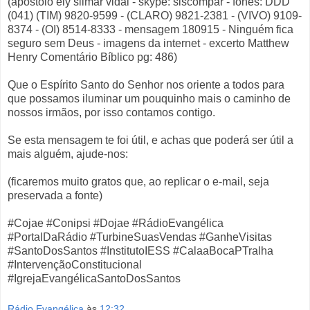
(apóstolo ely silmar vidal - skype: siscompar - fones: DDD
(041) (TIM) 9820-9599 - (CLARO) 9821-2381 - (VIVO) 9109-
8374 - (OI) 8514-8333 - mensagem 180915 - Ninguém fica
seguro sem Deus - imagens da internet - excerto Matthew
Henry Comentário Bíblico pg: 486)
Que o Espírito Santo do Senhor nos oriente a todos para
que possamos iluminar um pouquinho mais o caminho de
nossos irmãos, por isso contamos contigo.
Se esta mensagem te foi útil, e achas que poderá ser útil a
mais alguém, ajude-nos:
(ficaremos muito gratos que, ao replicar o e-mail, seja
preservada a fonte)
#Cojae #Conipsi #Dojae #RádioEvangélica
#PortalDaRádio #TurbineSuasVendas #GanheVisitas
#SantoDosSantos #InstitutoIESS #CalaaBocaPTralha
#IntervençãoConstitucional
#IgrejaEvangélicaSantoDosSantos
Rádio Evangélica
às
12:32