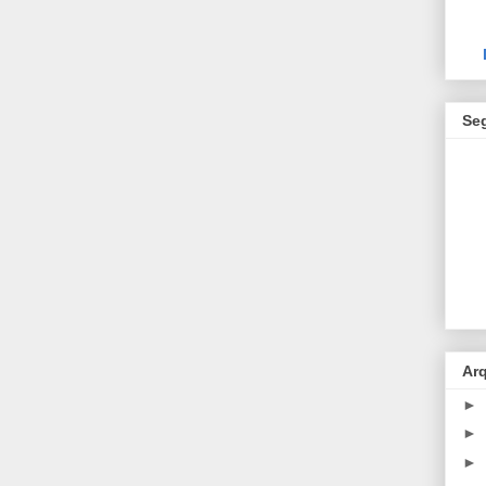
Se
Ar
►
►
►