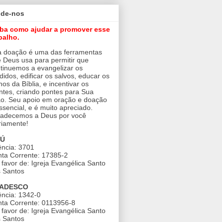
ude-nos
iba como ajudar a promover esse
balho.
 doação é uma das ferramentas
 Deus usa para permitir que
tinuemos a evangelizar os
didos, edificar os salvos, educar os
nos da Bíblia, e incentivar os
ntes, criando pontes para Sua
o. Seu apoio em oração e doação
ssencial, e é muito apreciado.
adecemos a Deus por você
riamente!
AÚ
ncia: 3701
ta Corrente: 17385-2
favor de: Igreja Evangélica Santo
 Santos
ADESCO
ncia: 1342-0
ta Corrente: 0113956-8
favor de: Igreja Evangélica Santo
 Santos