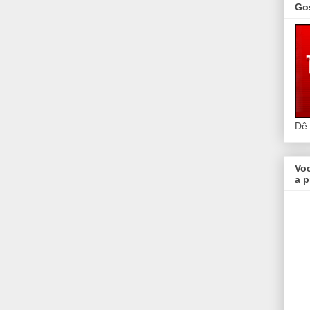
Go
Dê
Vo
a p