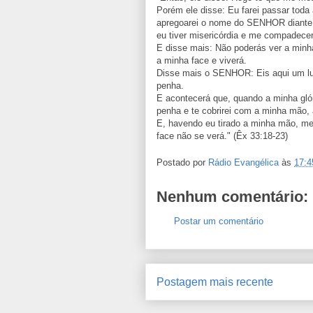
Porém ele disse: Eu farei passar toda 
apregoarei o nome do SENHOR diante d
eu tiver misericórdia e me compadec
E disse mais: Não poderás ver a min
a minha face e viverá.
Disse mais o SENHOR: Eis aqui um luga
penha.
E acontecerá que, quando a minha glór
penha e te cobrirei com a minha mão, 
E, havendo eu tirado a minha mão, me
face não se verá." (Êx 33:18-23)
Postado por
Rádio Evangélica
às
17:4
Nenhum comentário:
Postar um comentário
Postagem mais recente