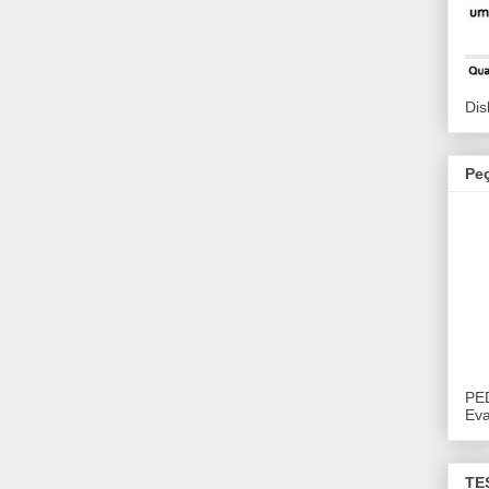
Dis
Pe
PE
Eva
TE