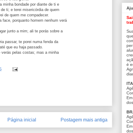
a minha bondade por diante de ti e
Aj
e ti; e terei misericórdia de quem
erei de quem me compadecer.
Sa
ha face, porquanto homem nenhum verá
tra
Sua
r junto a mim; ali te porás sobre a
que
con
ia passar, te porei numa fenda da
per
até que eu haja passado.
alu
 verás pelas costas; mas a minha
cre
açã
é e
Agr
5
dia
IT
Agê
Con
Em 
dos
BR
Agê
Página inicial
Postagem mais antiga
Con
Em 
dos