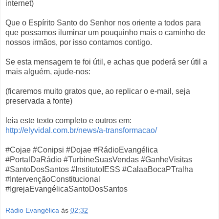
internet)
Que o Espírito Santo do Senhor nos oriente a todos para
que possamos iluminar um pouquinho mais o caminho de
nossos irmãos, por isso contamos contigo.
Se esta mensagem te foi útil, e achas que poderá ser útil a
mais alguém, ajude-nos:
(ficaremos muito gratos que, ao replicar o e-mail, seja
preservada a fonte)
leia este texto completo e outros em:
http://elyvidal.com.br/news/a-transformacao/
#Cojae #Conipsi #Dojae #RádioEvangélica
#PortalDaRádio #TurbineSuasVendas #GanheVisitas
#SantoDosSantos #InstitutoIESS #CalaaBocaPTralha
#IntervençãoConstitucional
#IgrejaEvangélicaSantoDosSantos
Rádio Evangélica
às
02:32