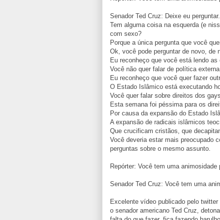
Senador Ted Cruz: Deixe eu perguntar.
Tem alguma coisa na esquerda (e niss
com sexo?
Porque a única pergunta que você que
Ok, você pode perguntar de novo, de n
Eu reconheço que você está lendo a
Você não quer falar de política externa
Eu reconheço que você quer fazer outr
O Estado Islâmico está executando h
Você quer falar sobre direitos dos gay
Esta semana foi péssima para os direi
Por causa da expansão do Estado Isl
A expansão de radicais islâmicos teocr
Que crucificam cristãos, que decapit
Você deveria estar mais preocupado c
perguntas sobre o mesmo assunto.
Repórter: Você tem uma animosidade 
Senador Ted Cruz: Você tem uma ani
Excelente vídeo publicado pelo twitte
o senador americano Ted Cruz, deton
falta do que fazer, fica fazendo baru