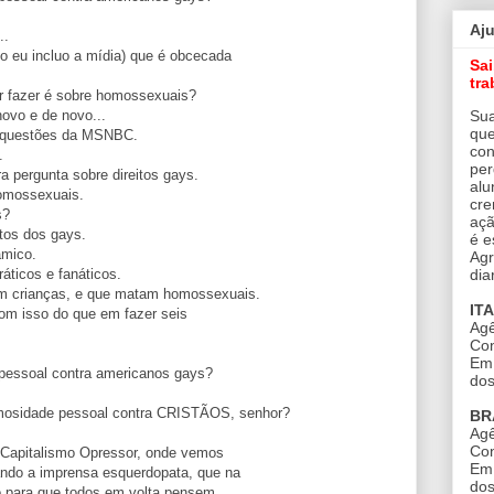
Aj
..
o eu incluo a mídia) que é obcecada
Sa
tra
r fazer é sobre homossexuais?
Sua
ovo e de novo...
que
s questões da MSNBC.
con
.
per
a pergunta sobre direitos gays.
alu
omossexuais.
cre
s?
açã
tos dos gays.
é e
âmico.
Agr
dia
áticos e fanáticos.
am crianças, e que matam homossexuais.
IT
om isso do que em fazer seis
Agê
Con
Em 
pessoal contra americanos gays?
dos
mosidade pessoal contra CRISTÃOS, senhor?
BR
Agê
Con
r Capitalismo Opressor, onde vemos
Em 
ando a imprensa esquerdopata, que na
dos
lho para que todos em volta pensem