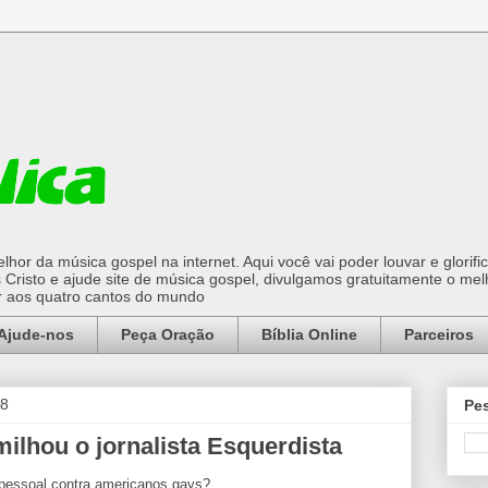
hor da música gospel na internet. Aqui você vai poder louvar e glorifi
Cristo e ajude site de música gospel, divulgamos gratuitamente o mel
or aos quatro cantos do mundo
Ajude-nos
Peça Oração
Bíblia Online
Parceiros
18
Pes
ilhou o jornalista Esquerdista
pessoal contra americanos gays?