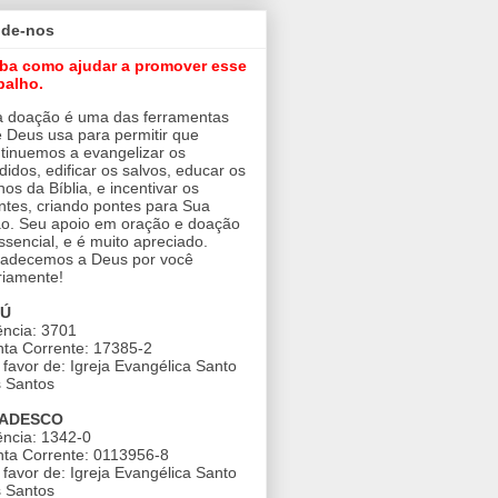
ude-nos
iba como ajudar a promover esse
balho.
 doação é uma das ferramentas
 Deus usa para permitir que
tinuemos a evangelizar os
didos, edificar os salvos, educar os
nos da Bíblia, e incentivar os
ntes, criando pontes para Sua
o. Seu apoio em oração e doação
ssencial, e é muito apreciado.
adecemos a Deus por você
riamente!
AÚ
ncia: 3701
ta Corrente: 17385-2
favor de: Igreja Evangélica Santo
 Santos
ADESCO
ncia: 1342-0
ta Corrente: 0113956-8
favor de: Igreja Evangélica Santo
 Santos