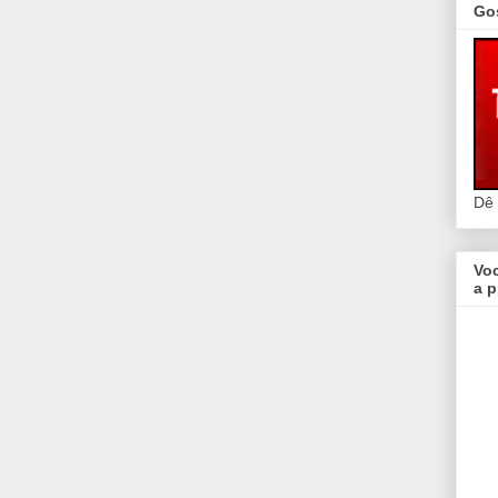
Go
Dê
Vo
a p