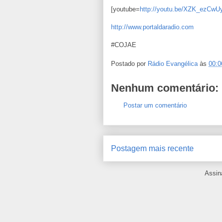
[youtube=
http://youtu.be/XZK_ezCwU
http://www.portaldaradio.com
#COJAE
Postado por
Rádio Evangélica
às
00:0
Nenhum comentário:
Postar um comentário
Postagem mais recente
Assin