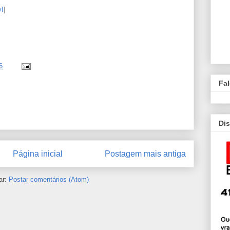
yI
]
6
Fa
Dis
Página inicial
Postagem mais antiga
ar:
Postar comentários (Atom)