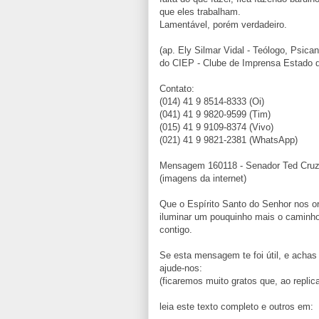
que eles trabalham.
Lamentável, porém verdadeiro.
(ap. Ely Silmar Vidal - Teólogo, Psican
do CIEP - Clube de Imprensa Estado 
Contato:
(014) 41 9 8514-8333 (Oi)
(041) 41 9 9820-9599 (Tim)
(015) 41 9 9109-8374 (Vivo)
(021) 41 9 9821-2381 (WhatsApp)
Mensagem 160118 - Senador Ted Cruz h
(imagens da internet)
Que o Espírito Santo do Senhor nos o
iluminar um pouquinho mais o caminho
contigo.
Se esta mensagem te foi útil, e achas
ajude-nos:
(ficaremos muito gratos que, ao replica
leia este texto completo e outros em: