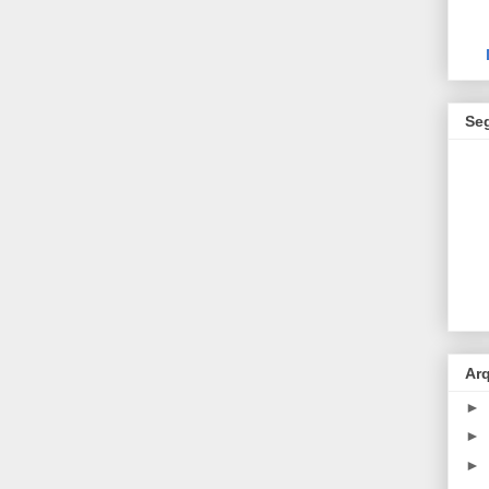
Se
Ar
►
►
►