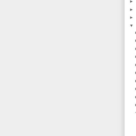
►
►
►
▼