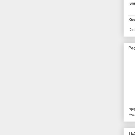
Dis
Pe
PE
Eva
TE