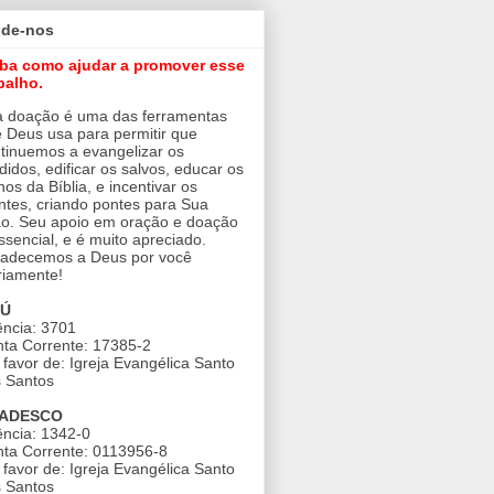
ude-nos
iba como ajudar a promover esse
balho.
 doação é uma das ferramentas
 Deus usa para permitir que
tinuemos a evangelizar os
didos, edificar os salvos, educar os
nos da Bíblia, e incentivar os
ntes, criando pontes para Sua
o. Seu apoio em oração e doação
ssencial, e é muito apreciado.
adecemos a Deus por você
riamente!
AÚ
ncia: 3701
ta Corrente: 17385-2
favor de: Igreja Evangélica Santo
 Santos
ADESCO
ncia: 1342-0
ta Corrente: 0113956-8
favor de: Igreja Evangélica Santo
 Santos