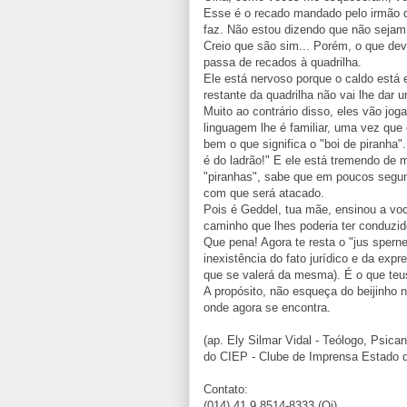
Esse é o recado mandado pelo irmão d
faz. Não estou dizendo que não sejam 
Creio que são sim... Porém, o que de
passa de recados à quadrilha.
Ele está nervoso porque o caldo está
restante da quadrilha não vai lhe dar
Muito ao contrário disso, eles vão joga
linguagem lhe é familiar, uma vez que 
bem o que significa o "boi de piranha"
é do ladrão!" E ele está tremendo de
"piranhas", sabe que em poucos segun
com que será atacado.
Pois é Geddel, tua mãe, ensinou a vo
caminho que lhes poderia ter conduzid
Que pena! Agora te resta o "jus spern
inexistência do fato jurídico e da expr
que se valerá da mesma). É o que te
A propósito, não esqueça do beijinho n
onde agora se encontra.
(ap. Ely Silmar Vidal - Teólogo, Psican
do CIEP - Clube de Imprensa Estado 
Contato:
(014) 41 9 8514-8333 (Oi)