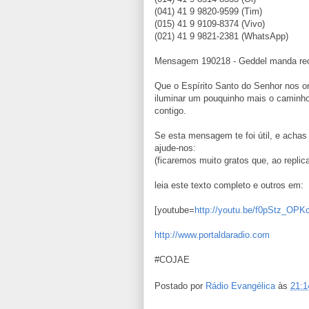
(041) 41 9 9820-9599 (Tim)
(015) 41 9 9109-8374 (Vivo)
(021) 41 9 9821-2381 (WhatsApp)
Mensagem 190218 - Geddel manda recad
Que o Espírito Santo do Senhor nos o
iluminar um pouquinho mais o caminho
contigo.
Se esta mensagem te foi útil, e achas
ajude-nos:
(ficaremos muito gratos que, ao replica
leia este texto completo e outros em:
[youtube=
http://youtu.be/f0pStz_OPK
http://www.portaldaradio.com
#COJAE
Postado por
Rádio Evangélica
às
21:1