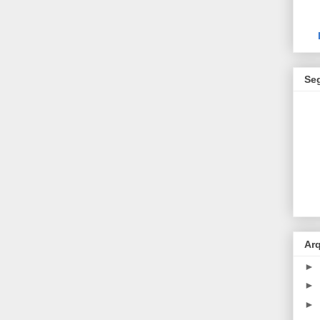
Se
Ar
►
►
►