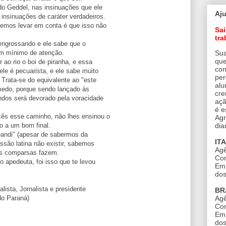
o Geddel, nas insinuações que ele
Aj
insinuações de caráter verdadeiros.
vemos levar em conta é que isso não
Sa
tra
 engrossando e ele sabe que o
Sua
 um mínimo de atenção.
que
r ao rio o boi de piranha, e essa
con
ele é pecuarista, e ele sabe muito
per
. Trata-se do equivalente ao "este
alu
 medo, porque sendo lançado às
cre
dos será devorado pela voracidade
açã
é e
cês esse caminho, não lhes ensinou o
Agr
dia
o a um bom final.
eandi" (apesar de sabermos da
IT
essão latina não existir, sabemos
Agê
us comparsas fazem.
Con
o apedeuta, foi isso que te levou
Em 
dos
alista, Jornalista e presidente
BR
Agê
do Paraná)
Con
Em 
dos