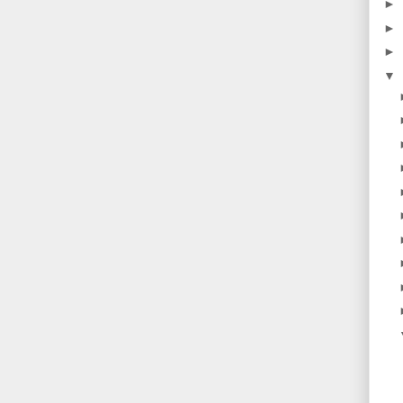
►
►
►
▼