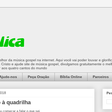
hor da música gospel na internet. Aqui você vai poder louvar e glorifi
Cristo e ajude site de música gospel, divulgamos gratuitamente o mel
or aos quatro cantos do mundo
Ajude-nos
Peça Oração
Bíblia Online
Parceiros
2018
Pes
à quadrilha
 começar a falar o que sei.