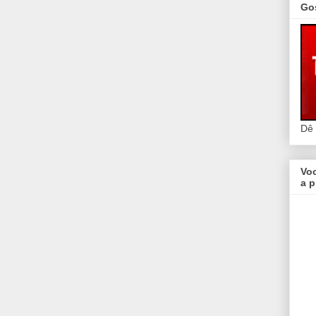
Go
Dê
Vo
a p