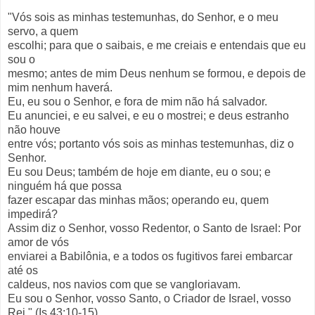
"Vós sois as minhas testemunhas, do Senhor, e o meu
servo, a quem
escolhi; para que o saibais, e me creiais e entendais que eu
sou o
mesmo; antes de mim Deus nenhum se formou, e depois de
mim nenhum haverá.
Eu, eu sou o Senhor, e fora de mim não há salvador.
Eu anunciei, e eu salvei, e eu o mostrei; e deus estranho
não houve
entre vós; portanto vós sois as minhas testemunhas, diz o
Senhor.
Eu sou Deus; também de hoje em diante, eu o sou; e
ninguém há que possa
fazer escapar das minhas mãos; operando eu, quem
impedirá?
Assim diz o Senhor, vosso Redentor, o Santo de Israel: Por
amor de vós
enviarei a Babilônia, e a todos os fugitivos farei embarcar
até os
caldeus, nos navios com que se vangloriavam.
Eu sou o Senhor, vosso Santo, o Criador de Israel, vosso
Rei." (Is 43:10-15)