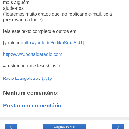
mais alguém,
ajude-nos:
(ficaremos muito gratos que, ao replicar o e-mail, seja
preservada a fonte)
leia este texto completo e outros em:
[youtube=
http://youtu.be/cdikbSmaAkU
]
http://www.portaldaradio.com
#TestemunhadeJesusCristo
Rádio Evangélica
às
17:16
Nenhum comentário:
Postar um comentário
‹
›
Página inicial