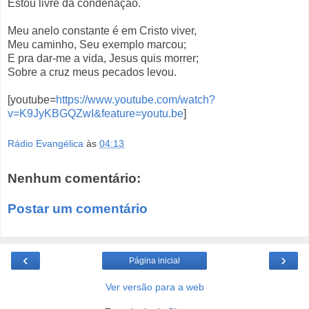
Estou livre da condenação.
Meu anelo constante é em Cristo viver,
Meu caminho, Seu exemplo marcou;
E pra dar-me a vida, Jesus quis morrer;
Sobre a cruz meus pecados levou.
[youtube=
https://www.youtube.com/watch?
v=K9JyKBGQZwI&feature=youtu.be
]
Rádio Evangélica
às
04:13
Nenhum comentário:
Postar um comentário
‹
›
Página inicial
Ver versão para a web