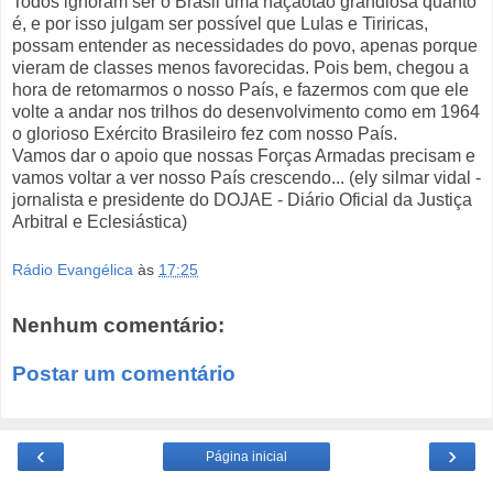
Todos ignoram ser o Brasil uma naçãotão grandiosa quanto
é, e por isso julgam ser possível que Lulas e Tiriricas,
possam entender as necessidades do povo, apenas porque
vieram de classes menos favorecidas. Pois bem, chegou a
hora de retomarmos o nosso País, e fazermos com que ele
volte a andar nos trilhos do desenvolvimento como em 1964
o glorioso Exército Brasileiro fez com nosso País.
Vamos dar o apoio que nossas Forças Armadas precisam e
vamos voltar a ver nosso País crescendo... (ely silmar vidal -
jornalista e presidente do DOJAE - Diário Oficial da Justiça
Arbitral e Eclesiástica)
Rádio Evangélica
às
17:25
Nenhum comentário:
Postar um comentário
‹
›
Página inicial