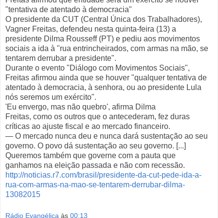
"tentativa de atentado à democracia"
O presidente da CUT (Central Única dos Trabalhadores),
Vagner Freitas, defendeu nesta quinta-feira (13) a
presidente Dilma Rousseff (PT) e pediu aos movimentos
sociais a ida à "rua entrincheirados, com armas na mão, se
tentarem derrubar a presidente".
Durante o evento "Diálogo com Movimentos Sociais",
Freitas afirmou ainda que se houver "qualquer tentativa de
atentado à democracia, à senhora, ou ao presidente Lula
nós seremos um exército".
'Eu envergo, mas não quebro', afirma Dilma
Freitas, como os outros que o antecederam, fez duras
críticas ao ajuste fiscal e ao mercado financeiro.
— O mercado nunca deu e nunca dará sustentação ao seu
governo. O povo dá sustentação ao seu governo. [...]
Queremos também que governe com a pauta que
ganhamos na eleição passada e não com recessão.
http://noticias.r7.com/brasil/presidente-da-cut-pede-ida-a-
rua-com-armas-na-mao-se-tentarem-derrubar-dilma-
13082015
Rádio Evangélica
às
00:13