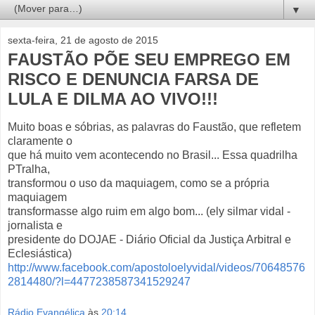
▼
sexta-feira, 21 de agosto de 2015
FAUSTÃO PÕE SEU EMPREGO EM
RISCO E DENUNCIA FARSA DE
LULA E DILMA AO VIVO!!!
Muito boas e sóbrias, as palavras do Faustão, que refletem
claramente o
que há muito vem acontecendo no Brasil... Essa quadrilha
PTralha,
transformou o uso da maquiagem, como se a própria
maquiagem
transformasse algo ruim em algo bom... (ely silmar vidal -
jornalista e
presidente do DOJAE - Diário Oficial da Justiça Arbitral e
Eclesiástica)
http://www.facebook.com/apostoloelyvidal/videos/70648576
2814480/?l=4477238587341529247
Rádio Evangélica
às
20:14