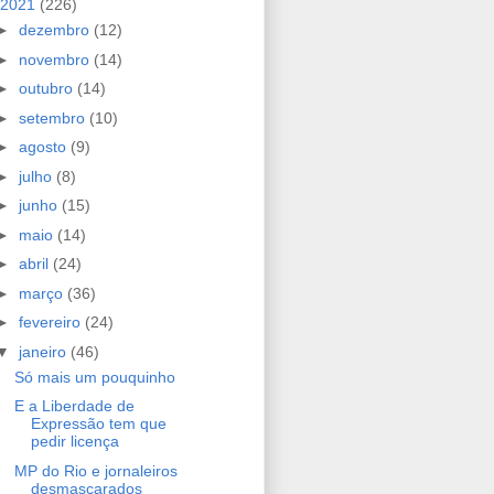
2021
(226)
►
dezembro
(12)
►
novembro
(14)
►
outubro
(14)
►
setembro
(10)
►
agosto
(9)
►
julho
(8)
►
junho
(15)
►
maio
(14)
►
abril
(24)
►
março
(36)
►
fevereiro
(24)
▼
janeiro
(46)
Só mais um pouquinho
E a Liberdade de
Expressão tem que
pedir licença
MP do Rio e jornaleiros
desmascarados