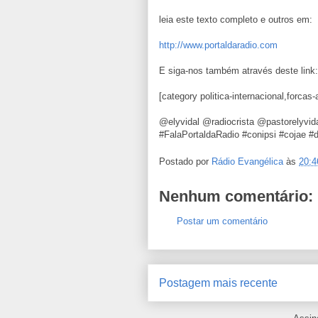
leia este texto completo e outros em:
http://www.portaldaradio.com
E siga-nos também através deste link
[category politica-internacional,forca
@elyvidal @radiocrista @pastorelyvi
#FalaPortaldaRadio #conipsi #cojae #
Postado por
Rádio Evangélica
às
20:4
Nenhum comentário:
Postar um comentário
Postagem mais recente