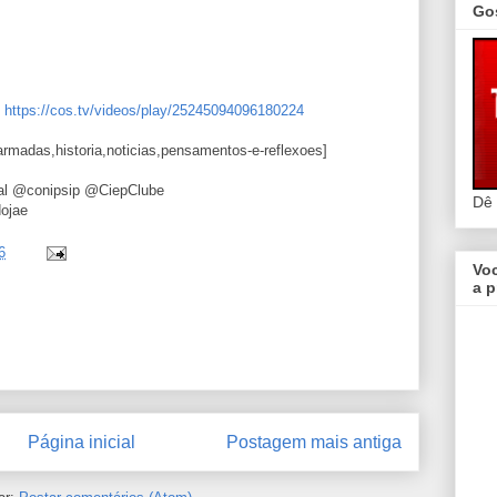
Go
:
https://cos.tv/videos/play/25245094096180224
s-armadas,historia,noticias,pensamentos-e-reflexoes]
dal @conipsip @CiepClube
Dê
dojae
6
Vo
a p
Página inicial
Postagem mais antiga