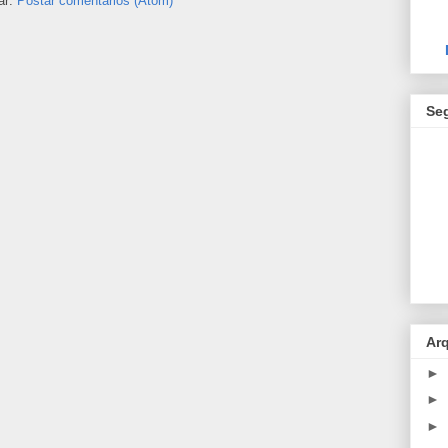
ar:
Postar comentários (Atom)
Se
Ar
►
►
►