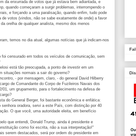
em da enxurrada de votos que já estava bem adiantada, e
ump, quando começaram a surgir problemas, interrompendo o
ais, e forçando a uma paralisação, quando enfim, tudo pode
 de votos (vindos, não se sabe exatamente de onde) a favor
s da orelha de qualquer analista, mesmo dos menos
ram, temos no dia atual, algumas notícias que já indicam-nos
Fa
mp foi censurado em todos os veículos de comunicação, sem
?
elosi está tão preocupada, a ponto de investir em um
Dis
 situações normais a sair do governo?
contro, - por mensagem, claro, - do general David Hilberry
 cargo de Comandante do Corpo de Fuzileiros Navais dos
2/01, um grupamento, para o fortalecimento na defesa de
 cargo?
ta do General Berger, foi bastante econômica e enfática:
senhora oradora, servi a este País, com distinção por 40
ação. O que você, uma autoridade eleita, em benefício
elo que entendi, Donald Trump, ainda é presidente e
tituição como foi escrita, não a sua interpretação!"
vais serem destacados, será por ordem do presidente em