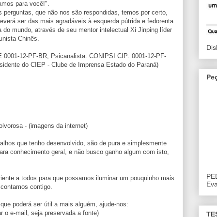
amos para você!".
perguntas, que não nos são respondidas, temos por certo,
deverá ser das mais agradáveis à esquerda pútrida e fedorenta
 do mundo, através de seu mentor intelectual Xi Jinping líder
unista Chinês.
Dis
AE 0001-12-PF-BR; Psicanalista: CONIPSI CIP: 0001-12-PF-
sidente do CIEP - Clube de Imprensa Estado do Paraná)
Pe
orosa - (imagens da internet)
abalhos que tenho desenvolvido, são de pura e simplesmente
para conhecimento geral, e não busco ganho algum com isto,
PE
riente a todos para que possamos iluminar um pouquinho mais
Eva
 contamos contigo.
que poderá ser útil a mais alguém, ajude-nos:
r o e-mail, seja preservada a fonte)
TE