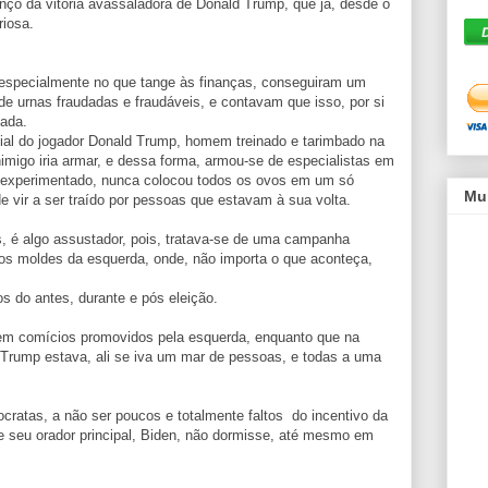
anço da vitória avassaladora de Donald Trump, que já, desde o
riosa.
especialmente no que tange às finanças, conseguiram um
e urnas fraudadas e fraudáveis, e contavam que isso, por si
jada.
cial do jogador Donald Trump, homem treinado e tarimbado na
inimigo iria armar, e dessa forma, armou-se de especialistas em
 experimentado, nunca colocou todos os ovos em um só
Mu
 de vir a ser traído por pessoas que estavam à sua volta.
s, é algo assustador, pois, tratava-se de uma campanha
dos moldes da esquerda, onde, não importa o que aconteça,
s do antes, durante e pós eleição.
 em comícios promovidos pela esquerda, enquanto que na
Trump estava, ali se iva um mar de pessoas, e todas a uma
ratas, a não ser poucos e totalmente faltos do incentivo da
e seu orador principal, Biden, não dormisse, até mesmo em