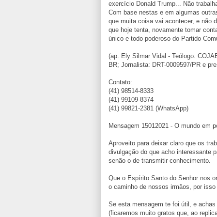
exercício Donald Trump... Não trabalh
Com base nestas e em algumas outras 
que muita coisa vai acontecer, e não 
que hoje tenta, novamente tomar conta
único e todo poderoso do Partido Com
(ap. Ely Silmar Vidal - Teólogo: COJ
BR; Jornalista: DRT-0009597/PR e pre
Contato:
(41) 98514-8333
(41) 99109-8374
(41) 99821-2381 (WhatsApp)
Mensagem 15012021 - O mundo em polv
Aproveito para deixar claro que os tr
divulgação do que acho interessante 
senão o de transmitir conhecimento.
Que o Espírito Santo do Senhor nos o
o caminho de nossos irmãos, por isso
Se esta mensagem te foi útil, e achas 
(ficaremos muito gratos que, ao replica