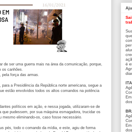
Aj
Sa
tra
Sua
que
con
per
alu
cre
açã
é e
sar de ser uma guerra mais na área da comunicação, porque,
Agr
m os canhões.
dia
a, pela força das armas.
IT
 para a Presidência da República norte americana, segue a
Agê
ue estão envolvidos todos os altos comandos na potência
Con
Em 
dos
ntes políticos em ação, e nessa jogada, utilizaram-se de
BR
ara que pudessem, por sua máquina esmagadora, trucidar os
Agê
ou mesmo eliminando-os, caso fosse necessário.
Con
Em 
eus pés, todo o comando da mídia, e este, agiu de forma
dos