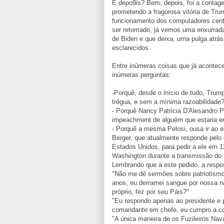
E depo9is? Bem, depois, foi a contag
prometendo a fragorosa vitória de Tr
funcionamento dos computadores centr
ser retomado, já vemos uma enxurrada
de Biden e que deixa, uma pulga atrá
esclarecidos.
Entre inúmeras coisas que já acontece
inúmeras perguntas:
-Porquê, desde o início de tudo, Tru
trégua, e sem a mínima razoabilidade
- Porquê Nancy Patricia D'Alesandro P
impeachment de alguém que estaria em
- Porquê a mesma Pelosi, ousa ir ao en
Berger, que atualmente responde pelo
Estados Unidos, para pedir a ele em 1
Washington durante a transmissão do
Lembrando que a este pedido, a respos
"Não me dê sermões sobre patriotismo 
anos; eu derramei sangue por nossa n
próprio, fez por seu Páis?"
"Eu respondo apenas ao presidente e p
comandante em chefe, eu cumpro a cons
"A única maneira de os Fuzileiros Na