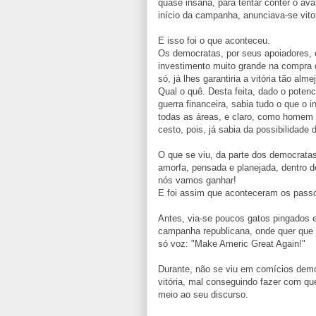
quase insana, para tentar conter o av
início da campanha, anunciava-se vito
E isso foi o que aconteceu.
Os democratas, por seus apoiadores, 
investimento muito grande na compra d
só, já lhes garantiria a vitória tão alme
Qual o quê. Desta feita, dado o poten
guerra financeira, sabia tudo o que o 
todas as áreas, e claro, como homem
cesto, pois, já sabia da possibilidade
O que se viu, da parte dos democrata
amorfa, pensada e planejada, dentro 
nós vamos ganhar!
E foi assim que aconteceram os passo
Antes, via-se poucos gatos pingados
campanha republicana, onde quer que 
só voz: "Make Americ Great Again!"
Durante, não se viu em comícios democ
vitória, mal conseguindo fazer com qu
meio ao seu discurso.