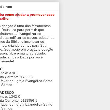
ude-nos
iba como ajudar a promover esse
balho.
 doação é uma das ferramentas
 Deus usa para permitir que
tinuemos a evangelizar os
didos, edificar os salvos, educar os
nos da Bíblia, e incentivar os
ntes, criando pontes para Sua
o. Seu apoio em oração e doação
ssencial, e é muito apreciado.
adecemos a Deus por você
riamente!
AÚ
ncia: 3701
ta Corrente: 17385-2
favor de: Igreja Evangélica Santo
 Santos
ADESCO
ncia: 1342-0
ta Corrente: 0113956-8
favor de: Igreja Evangélica Santo
 Santos