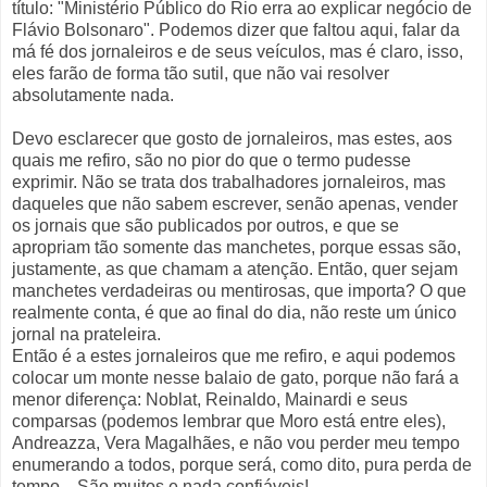
título: "Ministério Público do Rio erra ao explicar negócio de
Flávio Bolsonaro". Podemos dizer que faltou aqui, falar da
má fé dos jornaleiros e de seus veículos, mas é claro, isso,
eles farão de forma tão sutil, que não vai resolver
absolutamente nada.
Devo esclarecer que gosto de jornaleiros, mas estes, aos
quais me refiro, são no pior do que o termo pudesse
exprimir. Não se trata dos trabalhadores jornaleiros, mas
daqueles que não sabem escrever, senão apenas, vender
os jornais que são publicados por outros, e que se
apropriam tão somente das manchetes, porque essas são,
justamente, as que chamam a atenção. Então, quer sejam
manchetes verdadeiras ou mentirosas, que importa? O que
realmente conta, é que ao final do dia, não reste um único
jornal na prateleira.
Então é a estes jornaleiros que me refiro, e aqui podemos
colocar um monte nesse balaio de gato, porque não fará a
menor diferença: Noblat, Reinaldo, Mainardi e seus
comparsas (podemos lembrar que Moro está entre eles),
Andreazza, Vera Magalhães, e não vou perder meu tempo
enumerando a todos, porque será, como dito, pura perda de
tempo... São muitos e nada confiáveis!