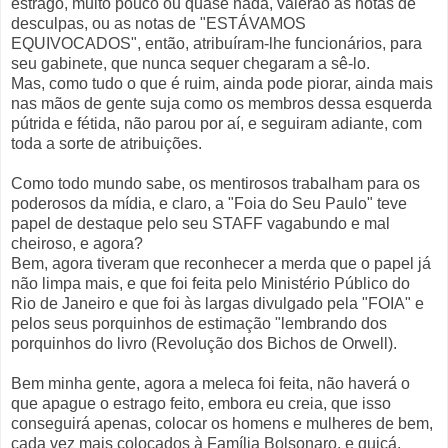
estrago, muito pouco ou quase nada, valerão as notas de
desculpas, ou as notas de "ESTÁVAMOS
EQUIVOCADOS", então, atribuíram-lhe funcionários, para
seu gabinete, que nunca sequer chegaram a sê-lo.
Mas, como tudo o que é ruim, ainda pode piorar, ainda mais
nas mãos de gente suja como os membros dessa esquerda
pútrida e fétida, não parou por aí, e seguiram adiante, com
toda a sorte de atribuições.
Como todo mundo sabe, os mentirosos trabalham para os
poderosos da mídia, e claro, a "Foia do Seu Paulo" teve
papel de destaque pelo seu STAFF vagabundo e mal
cheiroso, e agora?
Bem, agora tiveram que reconhecer a merda que o papel já
não limpa mais, e que foi feita pelo Ministério Público do
Rio de Janeiro e que foi às largas divulgado pela "FOIA" e
pelos seus porquinhos de estimação "lembrando dos
porquinhos do livro (Revolução dos Bichos de Orwell).
Bem minha gente, agora a meleca foi feita, não haverá o
que apague o estrago feito, embora eu creia, que isso
conseguirá apenas, colocar os homens e mulheres de bem,
cada vez mais colocados à Família Bolsonaro, e quiçá,