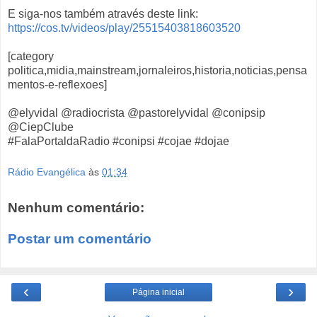
E siga-nos também através deste link:
https://cos.tv/videos/play/25515403818603520
[category
politica,midia,mainstream,jornaleiros,historia,noticias,pensa
mentos-e-reflexoes]
@elyvidal @radiocrista @pastorelyvidal @conipsip
@CiepClube
#FalaPortaldaRadio #conipsi #cojae #dojae
Rádio Evangélica
às
01:34
Nenhum comentário:
Postar um comentário
‹
›
Página inicial