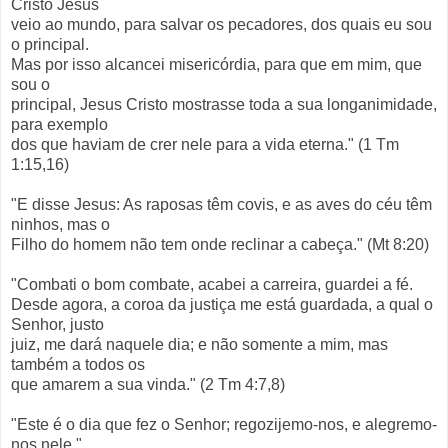
Cristo Jesus
veio ao mundo, para salvar os pecadores, dos quais eu sou
o principal.
Mas por isso alcancei misericórdia, para que em mim, que
sou o
principal, Jesus Cristo mostrasse toda a sua longanimidade,
para exemplo
dos que haviam de crer nele para a vida eterna." (1 Tm
1:15,16)
"E disse Jesus: As raposas têm covis, e as aves do céu têm
ninhos, mas o
Filho do homem não tem onde reclinar a cabeça." (Mt 8:20)
"Combati o bom combate, acabei a carreira, guardei a fé.
Desde agora, a coroa da justiça me está guardada, a qual o
Senhor, justo
juiz, me dará naquele dia; e não somente a mim, mas
também a todos os
que amarem a sua vinda." (2 Tm 4:7,8)
"Este é o dia que fez o Senhor; regozijemo-nos, e alegremo-
nos nele."