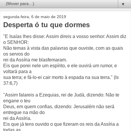
▼
segunda-feira, 6 de maio de 2019
Desperta ó tu que dormes
"E Isaías lhes disse: Assim direis a vosso senhor: Assim diz
o SENHOR:
Não temas à vista das palavras que ouviste, com as quais
os servos do
rei da Assíria me blasfemaram.
Eis que porei nele um espírito, e ele ouvirá um rumor, e
voltará para a
sua terra; e fá-lo-ei cair morto à espada na sua terra." (Is
37:6,7)
"Assim falareis a Ezequias, rei de Judá, dizendo: Não te
engane o teu
Deus, em quem confias, dizendo: Jerusalém não será
entregue na mão do
rei da Assíria.
Eis que já tens ouvido o que fizeram os reis da Assíria a
todas as