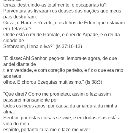
terras, destruindo-as totalmente; e escaparias tu?
Porventura as livraram os deuses das nações que meus
pais destruíram:
Gozã, e Harã, e Rezefe, e os filhos de Éden, que estavam
em Telassar?
Onde está o rei de Hamate, e o rei de Arpade, e o rei da
cidade de
Sefarvaim, Hena e Iva?" (Is 37:10-13)
"E disse: Ah! Senhor, peço-te, lembra-te agora, de que
andei diante de
ti em verdade, e com coração perfeito, e fiz o que era reto
aos teus
olhos. E chorou Ezequias muitíssimo." (Is 38:3)
"Que direi? Como me prometeu, assim o fez; assim
passarei mansamente por
todos os meus anos, por causa da amargura da minha
alma.
Senhor, por estas coisas se vive, e em todas elas está a
vida do meu
espírito, portanto cura-me e faze-me viver.