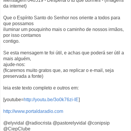
Mensagem 040519 - Desperta ó tu que dormes - (imagens
da internet)
Que o Espírito Santo do Senhor nos oriente a todos para
que possamos
iluminar um pouquinho mais o caminho de nossos irmãos,
por isso contamos
contigo.
Se esta mensagem te foi útil, e achas que poderá ser útil a
mais alguém,
ajude-nos:
(ficaremos muito gratos que, ao replicar o e-mail, seja
preservada a fonte)
leia este texto completo e outros em:
[youtube=
http://youtu.be/3o0k76zi-IE
]
http://www.portaldaradio.com
@elyvidal @radiocrista @pastorelyvidal @conipsip
@CiepClube