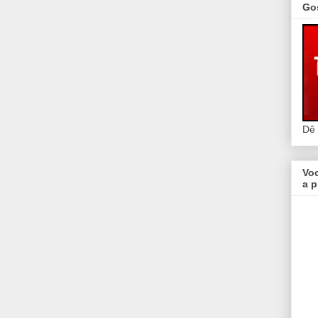
Go
Dê
Vo
a p