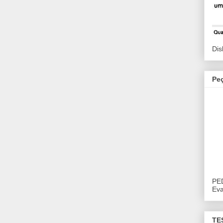
Dis
Pe
PE
Eva
TE