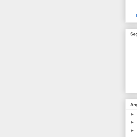
Se
Ar
►
►
►