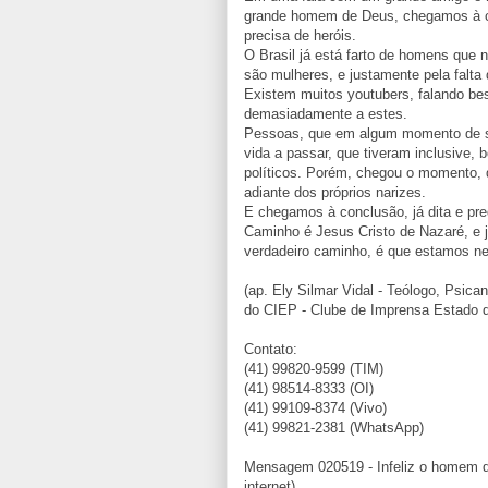
grande homem de Deus, chegamos à c
precisa de heróis.
O Brasil já está farto de homens que
são mulheres, e justamente pela falta
Existem muitos youtubers, falando bes
demasiadamente a estes.
Pessoas, que em algum momento de su
vida a passar, que tiveram inclusive,
políticos. Porém, chegou o momento,
adiante dos próprios narizes.
E chegamos à conclusão, já dita e pre
Caminho é Jesus Cristo de Nazaré, e
verdadeiro caminho, é que estamos ne
(ap. Ely Silmar Vidal - Teólogo, Psican
do CIEP - Clube de Imprensa Estado 
Contato:
(41) 99820-9599 (TIM)
(41) 98514-8333 (OI)
(41) 99109-8374 (Vivo)
(41) 99821-2381 (WhatsApp)
Mensagem 020519 - Infeliz o homem qu
internet)