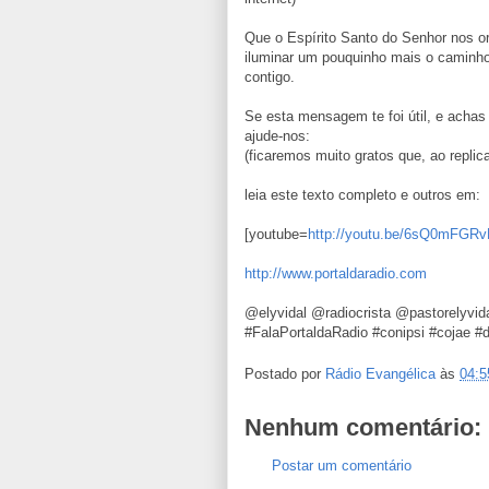
Que o Espírito Santo do Senhor nos o
iluminar um pouquinho mais o caminho
contigo.
Se esta mensagem te foi útil, e achas
ajude-nos:
(ficaremos muito gratos que, ao replica
leia este texto completo e outros em:
[youtube=
http://youtu.be/6sQ0mFGR
http://www.portaldaradio.com
@elyvidal @radiocrista @pastorelyvi
#FalaPortaldaRadio #conipsi #cojae #
Postado por
Rádio Evangélica
às
04:5
Nenhum comentário:
Postar um comentário