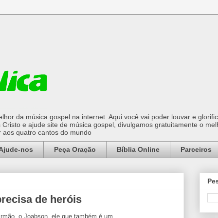
hor da música gospel na internet. Aqui você vai poder louvar e glorifi
Cristo e ajude site de música gospel, divulgamos gratuitamente o mel
or aos quatro cantos do mundo
Ajude-nos
Peça Oração
Bíblia Online
Parceiros
Pes
recisa de heróis
irmão, o Joabson, ele que também é um