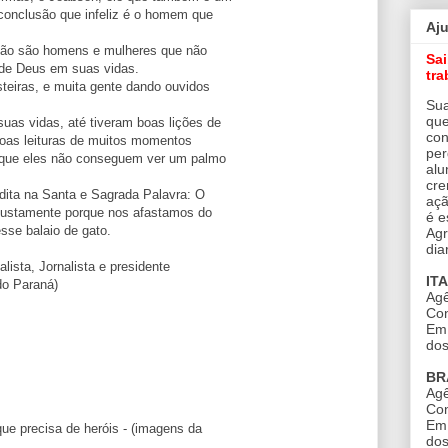
onclusão que infeliz é o homem que
Aj
 não são homens e mulheres que não
Sa
 de Deus em suas vidas.
tra
teiras, e muita gente dando ouvidos
Sua
que
as vidas, até tiveram boas lições de
con
 boas leituras de muitos momentos
per
 que eles não conseguem ver um palmo
alu
cre
dita na Santa e Sagrada Palavra: O
açã
 justamente porque nos afastamos do
é e
sse balaio de gato.
Agr
dia
alista, Jornalista e presidente
IT
do Paraná)
Agê
Con
Em 
dos
BR
Agê
Con
Em 
e precisa de heróis - (imagens da
dos