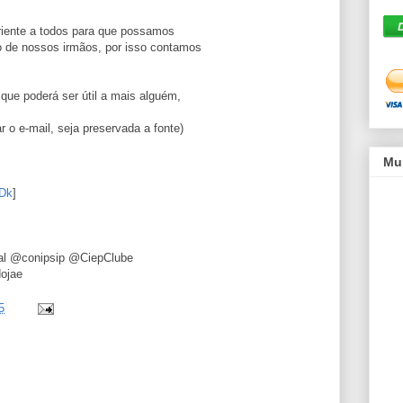
riente a todos para que possamos
 de nossos irmãos, por isso contamos
 que poderá ser útil a mais alguém,
r o e-mail, seja preservada a fonte)
Mu
vDk
]
dal @conipsip @CiepClube
dojae
5