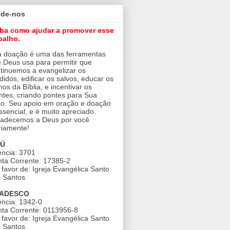
ude-nos
iba como ajudar a promover esse
balho.
 doação é uma das ferramentas
 Deus usa para permitir que
tinuemos a evangelizar os
didos, edificar os salvos, educar os
nos da Bíblia, e incentivar os
ntes, criando pontes para Sua
o. Seu apoio em oração e doação
ssencial, e é muito apreciado.
adecemos a Deus por você
riamente!
AÚ
ncia: 3701
ta Corrente: 17385-2
favor de: Igreja Evangélica Santo
 Santos
ADESCO
ncia: 1342-0
ta Corrente: 0113956-8
favor de: Igreja Evangélica Santo
 Santos