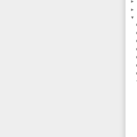
►
►
▼