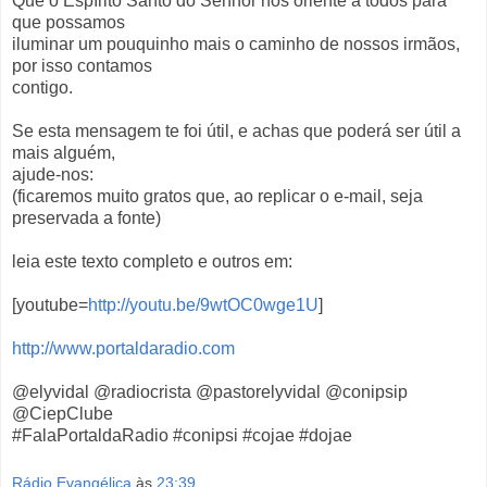
Que o Espírito Santo do Senhor nos oriente a todos para
que possamos
iluminar um pouquinho mais o caminho de nossos irmãos,
por isso contamos
contigo.
Se esta mensagem te foi útil, e achas que poderá ser útil a
mais alguém,
ajude-nos:
(ficaremos muito gratos que, ao replicar o e-mail, seja
preservada a fonte)
leia este texto completo e outros em:
[youtube=
http://youtu.be/9wtOC0wge1U
]
http://www.portaldaradio.com
@elyvidal @radiocrista @pastorelyvidal @conipsip
@CiepClube
#FalaPortaldaRadio #conipsi #cojae #dojae
Rádio Evangélica
às
23:39