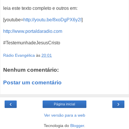
leia este texto completo e outros em:
[youtube=
http://youtu.be/8xoDgPX6y2I
]
http://www.portaldaradio.com
#TestemunhadeJesusCristo
Rádio Evangélica
às
20:01
Nenhum comentário:
Postar um comentário
‹
›
Página inicial
Ver versão para a web
Tecnologia do
Blogger
.