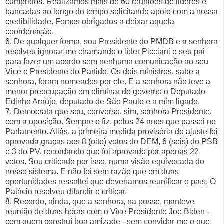
cumpridos. Realizamos mais de 60 reuniões de lideres e
bancadas ao longo do tempo solicitando apoio com a nossa
credibilidade. Fomos obrigados a deixar aquela
coordenação.
6. De qualquer forma, sou Presidente do PMDB e a senhora
resolveu ignorar-me chamando o líder Picciani e seu pai
para fazer um acordo sem nenhuma comunicação ao seu
Vice e Presidente do Partido. Os dois ministros, sabe a
senhora, foram nomeados por ele. E a senhora não teve a
menor preocupação em eliminar do governo o Deputado
Edinho Araújo, deputado de São Paulo e a mim ligado.
7. Democrata que sou, converso, sim, senhora Presidente,
com a oposição. Sempre o fiz, pelos 24 anos que passei no
Parlamento. Aliás, a primeira medida provisória do ajuste foi
aprovada graças aos 8 (oito) votos do DEM, 6 (seis) do PSB
e 3 do PV, recordando que foi aprovado por apenas 22
votos. Sou criticado por isso, numa visão equivocada do
nosso sistema. E não foi sem razão que em duas
oportunidades ressaltei que deveríamos reunificar o país. O
Palácio resolveu difundir e criticar.
8. Recordo, ainda, que a senhora, na posse, manteve
reunião de duas horas com o Vice Presidente Joe Biden -
com quem construí boa amizade - sem convidar-me o que