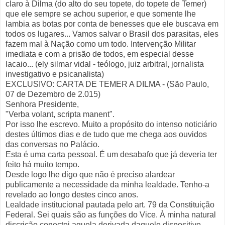
claro à Dilma (do alto do seu topete, do topete de Temer)
que ele sempre se achou superior, e que somente lhe
lambia as botas por conta de benesses que ele buscava em
todos os lugares... Vamos salvar o Brasil dos parasitas, eles
fazem mal à Nação como um todo. Intervenção Militar
imediata e com a prisão de todos, em especial desse
lacaio... (ely silmar vidal - teólogo, juiz arbitral, jornalista
investigativo e psicanalista)
EXCLUSIVO: CARTA DE TEMER A DILMA - (São Paulo,
07 de Dezembro de 2.015)
Senhora Presidente,
"Verba volant, scripta manent".
Por isso lhe escrevo. Muito a propósito do intenso noticiário
destes últimos dias e de tudo que me chega aos ouvidos
das conversas no Palácio.
Esta é uma carta pessoal. É um desabafo que já deveria ter
feito há muito tempo.
Desde logo lhe digo que não é preciso alardear
publicamente a necessidade da minha lealdade. Tenho-a
revelado ao longo destes cinco anos.
Lealdade institucional pautada pelo art. 79 da Constituição
Federal. Sei quais são as funções do Vice. À minha natural
discrição conectei aquela derivada daquele dispositivo