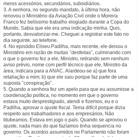
meros acessórios, secundários, subsidiários.
3. A senhora, no segundo mandato, à última hora, não
renovou o Ministério da Aviação Civil onde o Moreira
Franco fez belíssimo trabalho elogiado durante a Copa do
Mundo. Sabia que ele era uma indicação minha. Quis,
portanto, desvalorizar-me. Cheguei a registrar este fato no
dia seguinte, ao telefone.
4. No episódio Eliseu Padilha, mais recente, ele deixou o
Ministério em razão de muitas "desfeitas", culminando com
o que o governo fez a ele, Ministro, retirando sem nenhum
aviso prévio, nome com perfil técnico que ele, Ministro da
área, indicara para a ANAC. Alardeou-se a) que fora
retaliação a mim; b) que ele saiu porque faz parte de uma
suposta "conspiração".
5. Quando a senhora fez um apelo para que eu assumisse a
coordenação política, no momento em que o governo
estava muito desprestigiado, atendi e fizemos, eu e o
Padilha, aprovar o ajuste fiscal. Tema difícil porque dizia
respeito aos trabalhadores e aos empresários. Não
titubeamos. Estava em jogo o país. Quando se aprovou o
ajuste, nada mais do que fazíamos tinha sequencia no
governo. Os acordos assumidos no Parlamento não foram