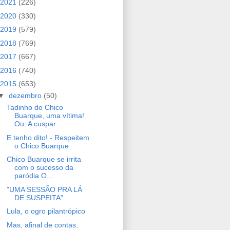
2021
(226)
2020
(330)
2019
(579)
2018
(769)
2017
(667)
2016
(740)
2015
(653)
▼
dezembro
(50)
Tadinho do Chico
Buarque, uma vítima!
Ou: A cuspar...
E tenho dito! - Respeitem
o Chico Buarque
Chico Buarque se irrita
com o sucesso da
paródia O...
”UMA SESSÃO PRA LÁ
DE SUSPEITA”
Lula, o ogro pilantrópico
Mas, afinal de contas,