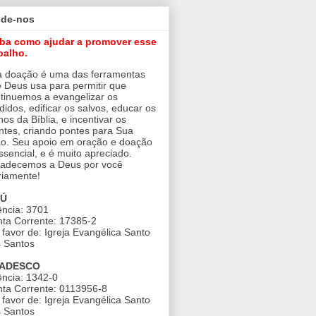
ude-nos
iba como ajudar a promover esse
balho.
 doação é uma das ferramentas
 Deus usa para permitir que
tinuemos a evangelizar os
didos, edificar os salvos, educar os
nos da Bíblia, e incentivar os
ntes, criando pontes para Sua
o. Seu apoio em oração e doação
ssencial, e é muito apreciado.
adecemos a Deus por você
riamente!
AÚ
ncia: 3701
ta Corrente: 17385-2
favor de: Igreja Evangélica Santo
 Santos
ADESCO
ncia: 1342-0
ta Corrente: 0113956-8
favor de: Igreja Evangélica Santo
 Santos