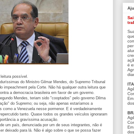
Aj
Sa
tra
Sua
que
con
per
alu
cre
açã
é e
Agr
dia
eitura possível.
duríssimas do Ministro Gilmar Mendes, do Supremo Tribunal
IT
do impeachment pela Corte. Não há qualquer outra leitura que
Agê
ontra a democracia brasileira em favor de um governo.
Con
egundo Mendes, teriam sido "cooptados" pelo governo Dilma
Em 
dos
ação" do Supremo; ou seja, não apenas estaríamos a
s como a Venezuela nesse pormenor. E é verdadeiramente
BR
percutido tanto. Quase todos os grandes veículos ignoraram
Agê
portância a gravíssima acusação.
Con
 país, denunciada por um de seus integrantes, não é
Em 
ser deixado para lá. Não é algo sobre o que se possa fazer
dos