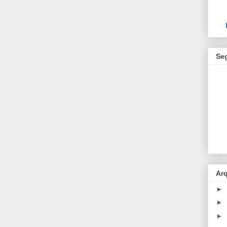
Se
Ar
►
►
►