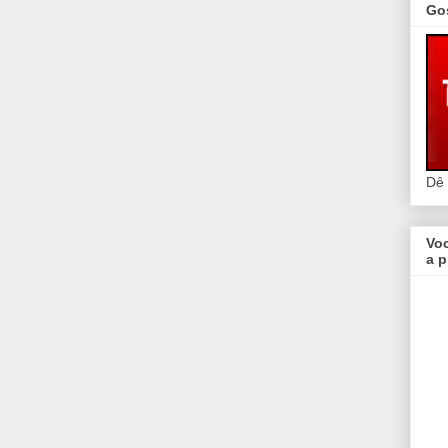
Go
Dê
Vo
a p