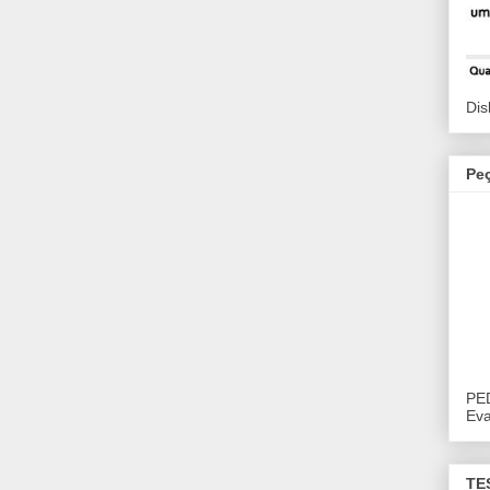
Dis
Pe
PE
Eva
TE