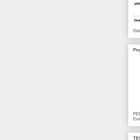
Dis
Pe
PE
Eva
TE