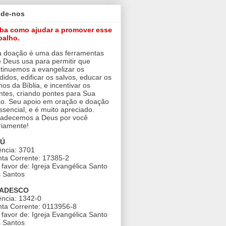
ude-nos
iba como ajudar a promover esse
balho.
 doação é uma das ferramentas
 Deus usa para permitir que
tinuemos a evangelizar os
didos, edificar os salvos, educar os
nos da Bíblia, e incentivar os
ntes, criando pontes para Sua
o. Seu apoio em oração e doação
ssencial, e é muito apreciado.
adecemos a Deus por você
riamente!
AÚ
ncia: 3701
ta Corrente: 17385-2
favor de: Igreja Evangélica Santo
 Santos
ADESCO
ncia: 1342-0
ta Corrente: 0113956-8
favor de: Igreja Evangélica Santo
 Santos