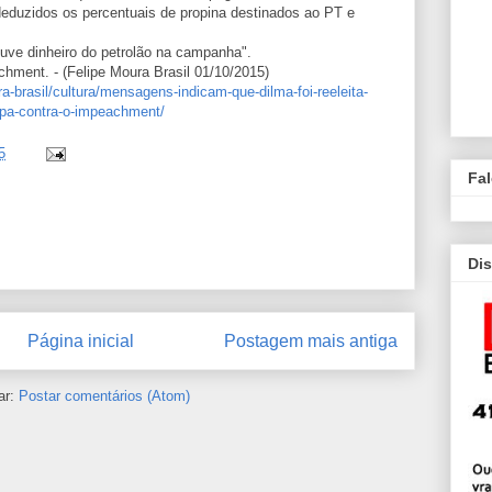
deduzidos os percentuais de propina destinados ao PT e
uve dinheiro do petrolão na campanha".
chment. - (Felipe Moura Brasil 01/10/2015)
ura-brasil/cultura/mensagens-indicam-que-dilma-foi-reeleita-
lpa-contra-o-impeachment/
5
Fa
Dis
Página inicial
Postagem mais antiga
ar:
Postar comentários (Atom)