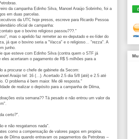
Petrobras.
reiro da campanha Edinho Silva, Manoel Araújo Sobrinho, foi a
gos em duas parcelas.
xecutivos da UTC hoje presos, escreve para Ricardo Pessoa
alendário oficial de campanha:
contato que o bovino religioso passou???."
ioso", mas o apelido faz remeter ao ex-deputado e ex-líder do
 já que o bovino seria a "Vacca" e o religioso… "rezza". A
em junho.
e que esteve com Edinho Silva (contra quem o STF já
Mu
ue eles acertaram o pagamento de R$ 5 milhões para a
do a procurar o chefe de gabinete da Secom:
oel Araújo tel: 16 (…). Acertado 2.5 dia 5/8 (até) e 2.5 até
do. O problema é bem maior. Me dê resposta."
culdade de realizar o depósito para a campanha de Dilma,
 doações esta semana?? Tá pesado e não entrou um valor da
mm".
da certo?".
ção e não resgatamos nada".
gates como a compensação de valores pagos em propina.
a de Dilma quando entravam os pagamentos da Petrobras –