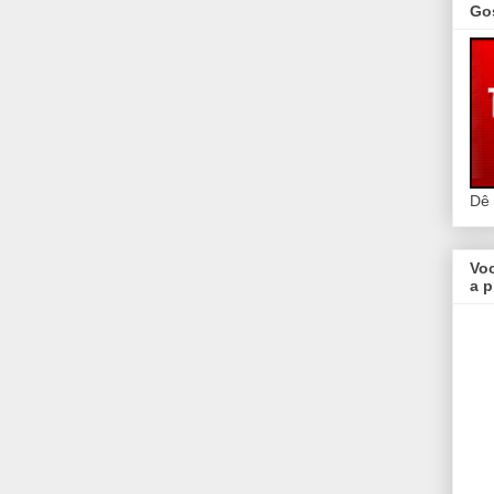
Go
Dê
Vo
a p