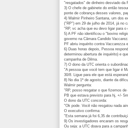
"resgatados" de dinheiro desviado da 
3) O chefe de gabinete do então tesou
ponte de cobrança desses valores, pa
4) Walmir Pinheiro Santana, um dos e
("RP") em 29 de julho de 2014, já no c
"RP, vc acha que eu devo ligar para o 
5) A PF não identificou o "bovino relig
governo na Câmara Candido Vaccarezza,
PF abriu inquérito contra Vaccarezza 
6) Duas horas depois, Pessoa respond
determinou abertura de inquérito) e q
campanha de Dilma.
7) O dono da UTC orienta o subordina
"A pessoa que você tem que ligar é Man
30/8. Ligue para ele que está esperan
8) No dia 1ª de agosto, diante da difi
Walmir pergunta:
"RP, posso resgatar o que fizemos de
PB que estava previsto para hj, +/- 5
O dono da UTC concorda:
"Ok pode. Você não resgatou nada ain
O executivo confirma:
"Esta semana já foi 6,35 de contribui
9) Os investigadores encaram os res
Ou seja: a UTC doava para a campanh