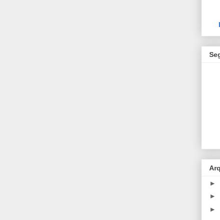
Se
Ar
►
►
►