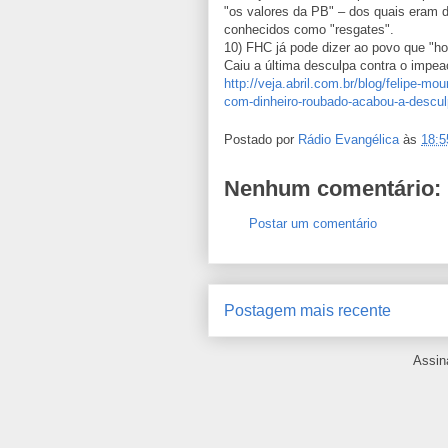
"os valores da PB" – dos quais eram 
conhecidos como "resgates".
10) FHC já pode dizer ao povo que "ho
Caiu a última desculpa contra o impea
http://veja.abril.com.br/blog/felipe-mo
com-dinheiro-roubado-acabou-a-descu
Postado por
Rádio Evangélica
às
18:5
Nenhum comentário:
Postar um comentário
Postagem mais recente
Assin