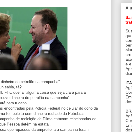
Aj
Sa
tra
Sua
que
con
per
alu
cre
açã
é e
Agr
dia
 dinheiro do petrolão na campanha"
IT
un sabia, tá?
Agê
Con
, FHC queria "alguma coisa que seja clara para a
Em 
houve dinheiro do petrolão na campanha".
dos
até para tucano.
 encontradas pela Polícia Federal no celular do dono da
BR
a foi reeleita com dinheiro roubado da Petrobras:
Agê
campanha de reeleição de Dilma estavam relacionadas ao
Con
 que Pessoa detém na estatal.
Em 
soa que repasses da empreiteira à campanha foram
dos