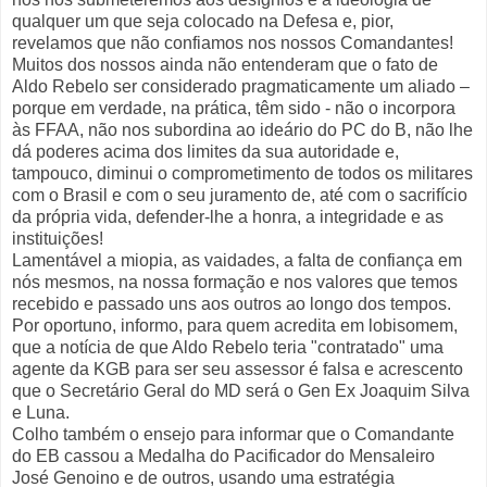
qualquer um que seja colocado na Defesa e, pior,
revelamos que não confiamos nos nossos Comandantes!
Muitos dos nossos ainda não entenderam que o fato de
Aldo Rebelo ser considerado pragmaticamente um aliado –
porque em verdade, na prática, têm sido - não o incorpora
às FFAA, não nos subordina ao ideário do PC do B, não lhe
dá poderes acima dos limites da sua autoridade e,
tampouco, diminui o comprometimento de todos os militares
com o Brasil e com o seu juramento de, até com o sacrifício
da própria vida, defender-lhe a honra, a integridade e as
instituições!
Lamentável a miopia, as vaidades, a falta de confiança em
nós mesmos, na nossa formação e nos valores que temos
recebido e passado uns aos outros ao longo dos tempos.
Por oportuno, informo, para quem acredita em lobisomem,
que a notícia de que Aldo Rebelo teria "contratado" uma
agente da KGB para ser seu assessor é falsa e acrescento
que o Secretário Geral do MD será o Gen Ex Joaquim Silva
e Luna.
Colho também o ensejo para informar que o Comandante
do EB cassou a Medalha do Pacificador do Mensaleiro
José Genoino e de outros, usando uma estratégia