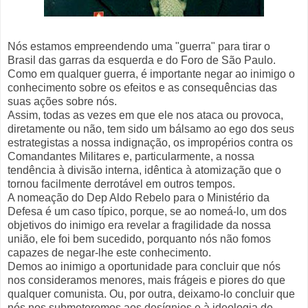
Nós estamos empreendendo uma "guerra" para tirar o
Brasil das garras da esquerda e do Foro de São Paulo.
Como em qualquer guerra, é importante negar ao inimigo o
conhecimento sobre os efeitos e as consequências das
suas ações sobre nós.
Assim, todas as vezes em que ele nos ataca ou provoca,
diretamente ou não, tem sido um bálsamo ao ego dos seus
estrategistas a nossa indignação, os impropérios contra os
Comandantes Militares e, particularmente, a nossa
tendência à divisão interna, idêntica à atomização que o
tornou facilmente derrotável em outros tempos.
A nomeação do Dep Aldo Rebelo para o Ministério da
Defesa é um caso típico, porque, se ao nomeá-lo, um dos
objetivos do inimigo era revelar a fragilidade da nossa
união, ele foi bem sucedido, porquanto nós não fomos
capazes de negar-lhe este conhecimento.
Demos ao inimigo a oportunidade para concluir que nós
nos consideramos menores, mais frágeis e piores do que
qualquer comunista. Ou, por outra, deixamo-lo concluir que
nós nos submeteremos aos desígnios e à ideologia de