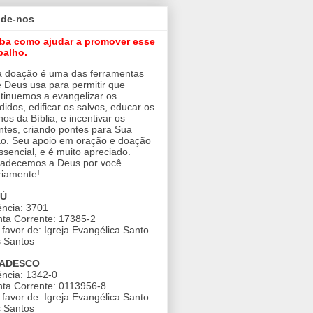
ude-nos
iba como ajudar a promover esse
balho.
 doação é uma das ferramentas
 Deus usa para permitir que
tinuemos a evangelizar os
didos, edificar os salvos, educar os
nos da Bíblia, e incentivar os
ntes, criando pontes para Sua
o. Seu apoio em oração e doação
ssencial, e é muito apreciado.
adecemos a Deus por você
riamente!
AÚ
ncia: 3701
ta Corrente: 17385-2
favor de: Igreja Evangélica Santo
 Santos
ADESCO
ncia: 1342-0
ta Corrente: 0113956-8
favor de: Igreja Evangélica Santo
 Santos