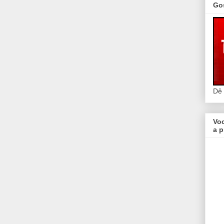
Go
Dê
Vo
a p