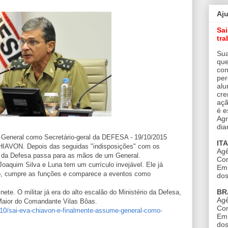
Aj
Sa
tra
Sua
que
con
per
alu
cre
açã
é e
Agr
dia
 General como Secretário-geral da DEFESA - 19/10/2015
IT
VON. Depois das seguidas "indisposições" com os
Agê
l da Defesa passa para as mãos de um General.
Con
Joaquim Silva e Luna tem um currículo invejável. Ele já
Em 
o, cumpre as funções e comparece a eventos como
dos
BR
te. O militar já era do alto escalão do Ministério da Defesa,
Agê
Maior do Comandante Vilas Bôas.
Con
10/sai-eva-chiavon-e-finalmente-assume-general-como-
Em 
dos