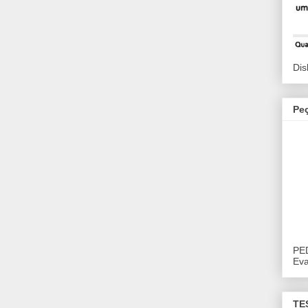
Dis
Pe
PE
Eva
TE