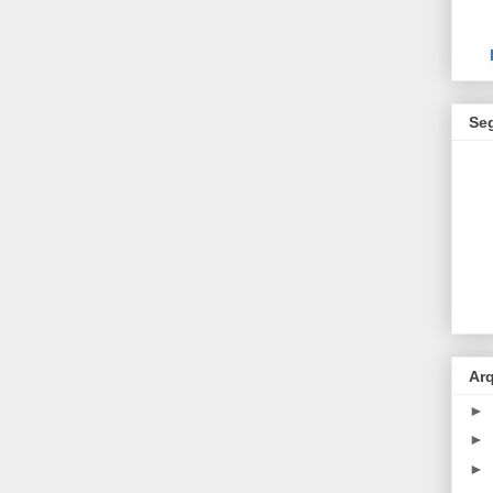
Se
Ar
►
►
►