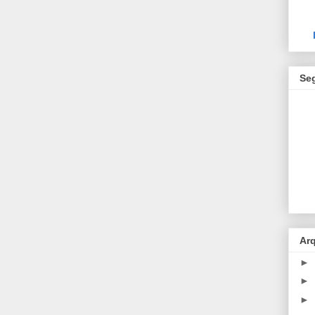
Se
Ar
►
►
►