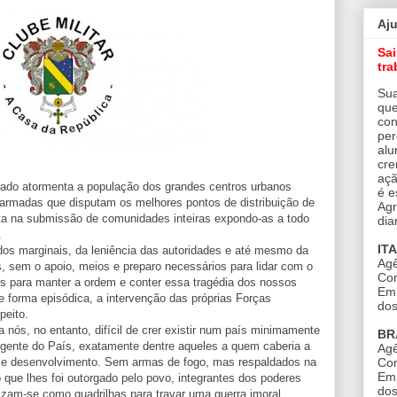
Aj
Sa
tra
Sua
que
con
per
alu
cre
açã
zado atormenta a população dos grandes centros urbanos
é e
e armadas que disputam os melhores pontos de distribuição de
Agr
ta na submissão de comunidades inteiras expondo-as a todo
dia
.
IT
dos marginais, da leniência das autoridades e até mesmo da
Agê
s, sem o apoio, meios e preparo necessários para lidar com o
Con
 para manter a ordem e conter essa tragédia dos nossos
Em 
e forma episódica, a intervenção das próprias Forças
dos
peito.
 nós, no entanto, difícil de crer existir num país minimamente
BR
irigente do País, exatamente dentre aqueles a quem caberia a
Agê
Con
ar e desenvolvimento. Sem armas de fogo, mas respaldados na
Em 
 que lhes foi outorgado pelo povo, integrantes dos poderes
dos
izam-se como quadrilhas para travar uma guerra imoral,