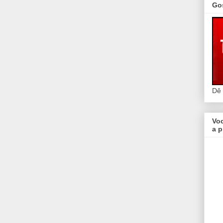
Go
Dê
Vo
a p