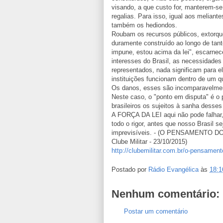
visando, a que custo for, manterem-s
regalias. Para isso, igual aos meliant
também os hediondos.
Roubam os recursos públicos, extorq
duramente construído ao longo de tant
impune, estou acima da lei", escarne
interesses do Brasil, as necessidad
representados, nada significam para 
instituições funcionam dentro de um q
Os danos, esses são incomparavelment
Neste caso, o "ponto em disputa" é o
brasileiros os sujeitos à sanha desses
A FORÇA DA LEI aqui não pode falhar, 
todo o rigor, antes que nosso Brasil 
imprevisíveis. - (O PENSAMENTO DO 
Clube Militar - 23/10/2015)
http://clubemilitar.com.br/o-pensamento
Postado por
Rádio Evangélica
às
18:1
Nenhum comentário:
Postar um comentário