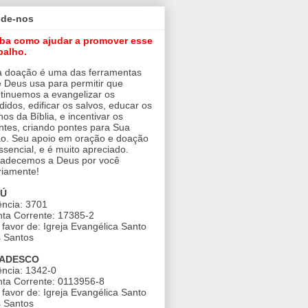
ude-nos
iba como ajudar a promover esse
balho.
 doação é uma das ferramentas
 Deus usa para permitir que
tinuemos a evangelizar os
didos, edificar os salvos, educar os
nos da Bíblia, e incentivar os
ntes, criando pontes para Sua
o. Seu apoio em oração e doação
ssencial, e é muito apreciado.
adecemos a Deus por você
riamente!
AÚ
ncia: 3701
ta Corrente: 17385-2
favor de: Igreja Evangélica Santo
 Santos
ADESCO
ncia: 1342-0
ta Corrente: 0113956-8
favor de: Igreja Evangélica Santo
 Santos