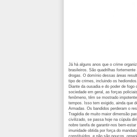
Já há alguns anos que o crime organi
brasileiros. São quadrilhas fortement
drogas. O domínio dessas áreas resul
tipo de crimes, incluindo os hediondos
Diante da ousadia e do poder de fogo 
sociedade em geral, as forças policiai
fenômeno, têm se mostrado impotentes
tempos. Isso tem exigido, ainda que d
Armadas. Os bandidos perderam o res
Tragédia de muito maior dimensão para
civilizado, se passa hoje na cúpula d
nobre tarefa de garantir-nos bem-est
imunidade obtida por força do mandato
constituídos, e não são poucos, organ