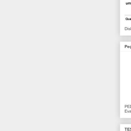
Dis
Pe
PE
Eva
TE