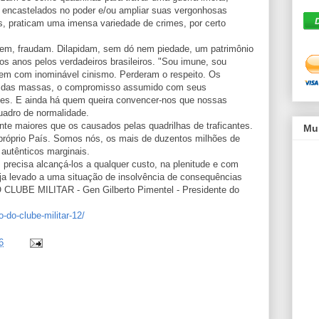
e encastelados no poder e/ou ampliar suas vergonhosas
es, praticam uma imensa variedade de crimes, por certo
uem, fraudam. Dilapidam, sem dó nem piedade, um patrimônio
os anos pelos verdadeiros brasileiros. "Sou imune, sou
cem com inominável cinismo. Perderam o respeito. Os
es das massas, o compromisso assumido com seus
eles. E ainda há quem queira convencer-nos que nossas
uadro de normalidade.
e maiores que os causados pelas quadrilhas de traficantes.
Mu
 próprio País. Somos nós, os mais de duzentos milhões de
 autênticos marginais.
precisa alcançá-los a qualquer custo, na plenitude e com
seja levado a uma situação de insolvência de consequências
CLUBE MILITAR - Gen Gilberto Pimentel - Presidente do
-do-clube-militar-12/
6