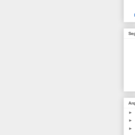
Se
Ar
►
►
►