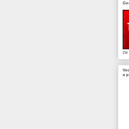
Go
Dê
Vo
a p