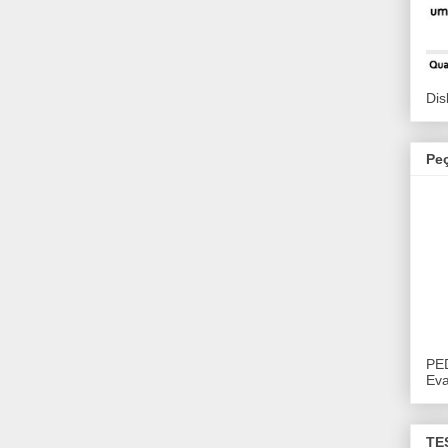
Dis
Pe
PE
Eva
TE