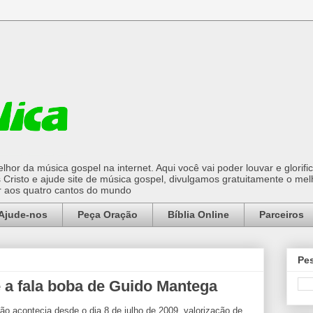
hor da música gospel na internet. Aqui você vai poder louvar e glorifi
Cristo e ajude site de música gospel, divulgamos gratuitamente o mel
or aos quatro cantos do mundo
Ajude-nos
Peça Oração
Bíblia Online
Parceiros
Pes
e a fala boba de Guido Mantega
ão acontecia desde o dia 8 de julho de 2009, valorização de