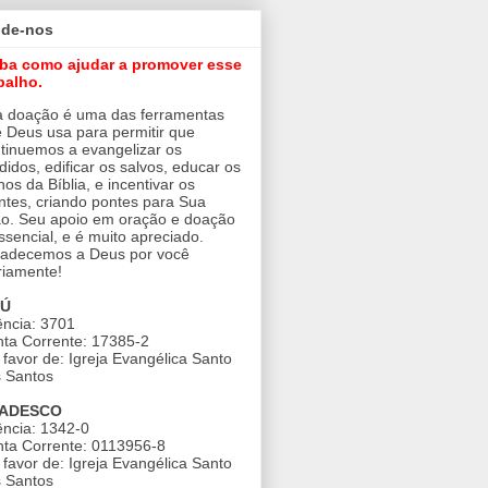
ude-nos
iba como ajudar a promover esse
balho.
 doação é uma das ferramentas
 Deus usa para permitir que
tinuemos a evangelizar os
didos, edificar os salvos, educar os
nos da Bíblia, e incentivar os
ntes, criando pontes para Sua
o. Seu apoio em oração e doação
ssencial, e é muito apreciado.
adecemos a Deus por você
riamente!
AÚ
ncia: 3701
ta Corrente: 17385-2
favor de: Igreja Evangélica Santo
 Santos
ADESCO
ncia: 1342-0
ta Corrente: 0113956-8
favor de: Igreja Evangélica Santo
 Santos