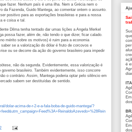
 que fazer. Nenhum país é uma ilha. Nem a Grécia nem o
Aj
stro da Fazenda, Guido Mantega, ao comentar ontem o assunto.
er positivo para as exportações brasileiras e para a nossa
Sa
a e coisa e tal.
tra
nte Dilma tenha tentado dar umas lições a Angela Merkel
Sua
a possa fazer, além de, não tendo o que dizer, ficar calado.
que
 no mérito sobre os motivos) é ruim para a economia
con
per
é saber se a valorização do dólar é fruto de corcovos e
alu
se ou se decorre da ação do governo brasileiro para impedir
cre
açã
é e
ipótese, não da segunda. Evidentemente, essa valorização é
Agr
do governo brasileiro. Também evidentemente, isso concorre
dia
ão o contrário. Assim, Mantega poderia optar pelo silêncio em
mercado sabem ser destituídas de sentido.
IT
Agê
Con
Em 
dos
geral/dolar-acima-de-r-2-e-a-fala-boba-de-guido-mantega/?
BR
m=feed&utm_campaign=Feed%3A+ReinaldoAzevedo+%28Rein
Agê
Con
Em 
2
dos