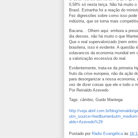
0,58% só nesta terça. Não há muito o
Brasil. Estranha foi a reação do mini
Fez digressões sobre como isso pode s
indústria, que se torna mais competitiv
Bacana… Olhem aqui: embora a preside
dia desses, não há muito o que Manteg
Que o real supervalorizado (nem entro
brasileira, isso é evidente. A questão 
solavancos da economia mundial em cri
a valorização excessiva do real.
Evidentemente, trata-se da primeira h
fruto da crise europeia, não da ação 
para desorganizar a nossa economia, n
vez de dizer coisas que ele e todo o 
Por Reinaldo Azevedo
Tags: câmbio, Guido Mantega
http://veja.abril.com.br/blog/reinaldo/
utm_source=feedburner&utm_mediu
aldo+Azevedo%29
Postado por
Rádio Evangélica
às
16:1