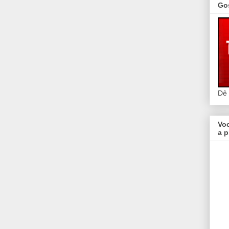
Go
Dê
Vo
a p