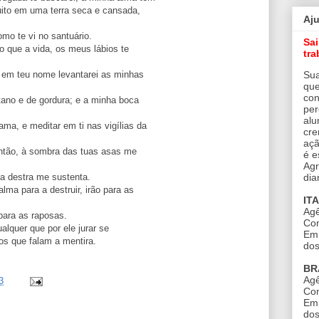
uito em uma terra seca e cansada,
Aj
como te vi no santuário.
Sa
o que a vida, os meus lábios te
tra
Sua
; em teu nome levantarei as minhas
que
con
tano e de gordura; e a minha boca
per
alu
ma, e meditar em ti nas vigílias da
cre
açã
então, à sombra das tuas asas me
é e
Agr
dia
ua destra me sustenta.
ma para a destruir, irão para as
IT
Agê
para as raposas.
Con
alquer que por ele jurar se
Em 
os que falam a mentira.
dos
BR
Agê
3
Con
Em 
dos