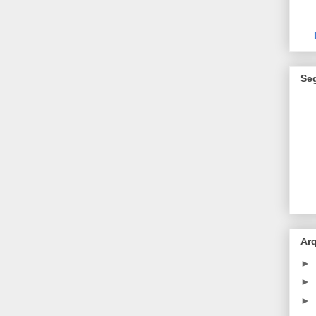
Se
Ar
►
►
►