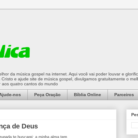
hor da música gospel na internet. Aqui você vai poder louvar e glorifi
Cristo e ajude site de música gospel, divulgamos gratuitamente o mel
or aos quatro cantos do mundo
Ajude-nos
Peça Oração
Bíblia Online
Parceiros
Pes
ença de Deus
ugada te buscarei; a minha alma tem