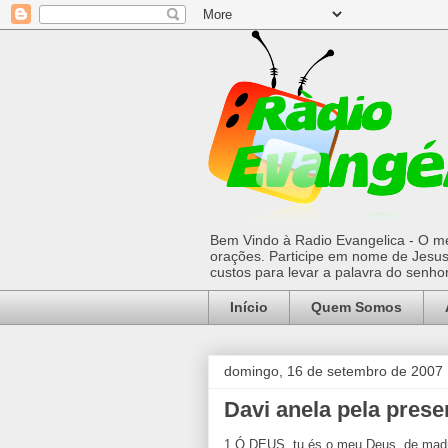
Bem Vindo à Radio Evangelica - O mel
orações. Participe em nome de Jesus 
custos para levar a palavra do senh
Início
Quem Somos
domingo, 16 de setembro de 2007
Davi anela pela pres
1 Ó DEUS, tu és o meu Deus, de madr