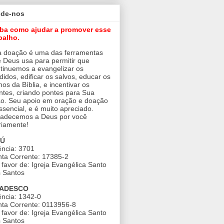
ude-nos
iba como ajudar a promover esse
balho.
 doação é uma das ferramentas
 Deus usa para permitir que
tinuemos a evangelizar os
didos, edificar os salvos, educar os
nos da Bíblia, e incentivar os
ntes, criando pontes para Sua
o. Seu apoio em oração e doação
ssencial, e é muito apreciado.
adecemos a Deus por você
riamente!
AÚ
ncia: 3701
ta Corrente: 17385-2
favor de: Igreja Evangélica Santo
 Santos
ADESCO
ncia: 1342-0
ta Corrente: 0113956-8
favor de: Igreja Evangélica Santo
 Santos