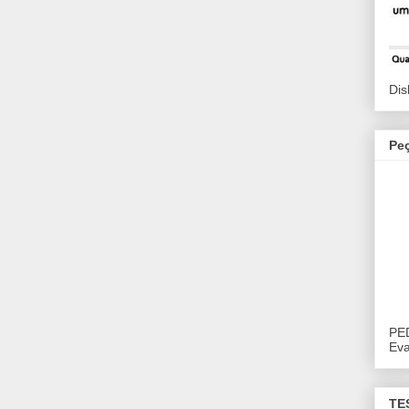
Dis
Pe
PE
Eva
TE