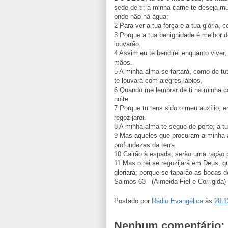
sede de ti; a minha carne te deseja m
onde não há água;
2 Para ver a tua força e a tua glória, 
3 Porque a tua benignidade é melhor d
louvarão.
4 Assim eu te bendirei enquanto viver
mãos.
5 A minha alma se fartará, como de tu
te louvará com alegres lábios,
6 Quando me lembrar de ti na minha ca
noite.
7 Porque tu tens sido o meu auxílio; 
regozijarei.
8 A minha alma te segue de perto; a t
9 Mas aqueles que procuram a minha al
profundezas da terra.
10 Cairão à espada; serão uma ração 
11 Mas o rei se regozijará em Deus; qu
gloriará; porque se taparão as bocas d
Salmos 63 - (Almeida Fiel e Corrigida)
Postado por
Rádio Evangélica
às
20:1
Nenhum comentário: