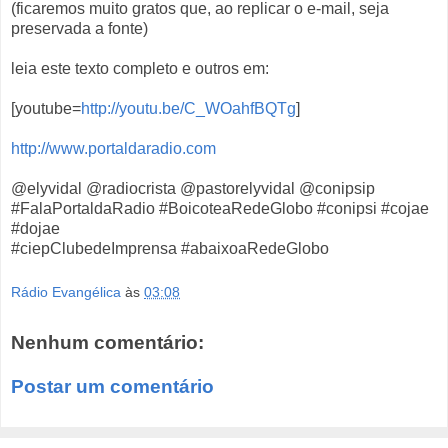
(ficaremos muito gratos que, ao replicar o e-mail, seja
preservada a fonte)
leia este texto completo e outros em:
[youtube=
http://youtu.be/C_WOahfBQTg
]
http://www.portaldaradio.com
@elyvidal @radiocrista @pastorelyvidal @conipsip
#FalaPortaldaRadio #BoicoteaRedeGlobo #conipsi #cojae
#dojae
#ciepClubedeImprensa #abaixoaRedeGlobo
Rádio Evangélica
às
03:08
Nenhum comentário:
Postar um comentário