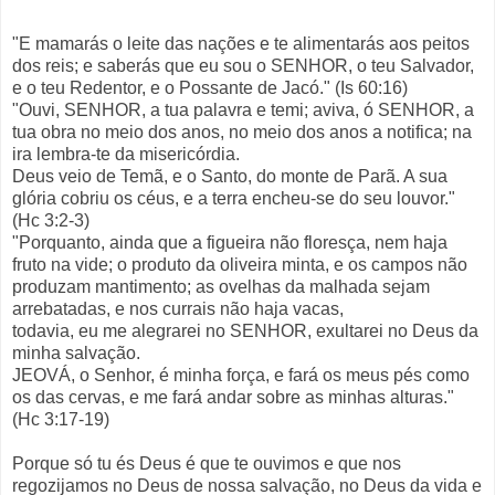
"E mamarás o leite das nações e te alimentarás aos peitos
dos reis; e saberás que eu sou o SENHOR, o teu Salvador,
e o teu Redentor, e o Possante de Jacó." (Is 60:16)
"Ouvi, SENHOR, a tua palavra e temi; aviva, ó SENHOR, a
tua obra no meio dos anos, no meio dos anos a notifica; na
ira lembra-te da misericórdia.
Deus veio de Temã, e o Santo, do monte de Parã. A sua
glória cobriu os céus, e a terra encheu-se do seu louvor."
(Hc 3:2-3)
"Porquanto, ainda que a figueira não floresça, nem haja
fruto na vide; o produto da oliveira minta, e os campos não
produzam mantimento; as ovelhas da malhada sejam
arrebatadas, e nos currais não haja vacas,
todavia, eu me alegrarei no SENHOR, exultarei no Deus da
minha salvação.
JEOVÁ, o Senhor, é minha força, e fará os meus pés como
os das cervas, e me fará andar sobre as minhas alturas."
(Hc 3:17-19)
Porque só tu és Deus é que te ouvimos e que nos
regozijamos no Deus de nossa salvação, no Deus da vida e