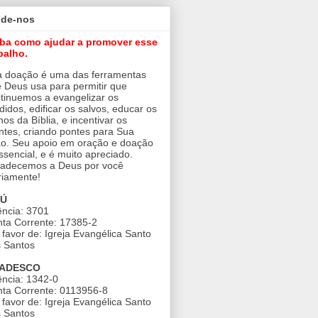
ude-nos
iba como ajudar a promover esse
balho.
 doação é uma das ferramentas
 Deus usa para permitir que
tinuemos a evangelizar os
didos, edificar os salvos, educar os
nos da Bíblia, e incentivar os
ntes, criando pontes para Sua
o. Seu apoio em oração e doação
ssencial, e é muito apreciado.
adecemos a Deus por você
riamente!
AÚ
ncia: 3701
ta Corrente: 17385-2
favor de: Igreja Evangélica Santo
 Santos
ADESCO
ncia: 1342-0
ta Corrente: 0113956-8
favor de: Igreja Evangélica Santo
 Santos