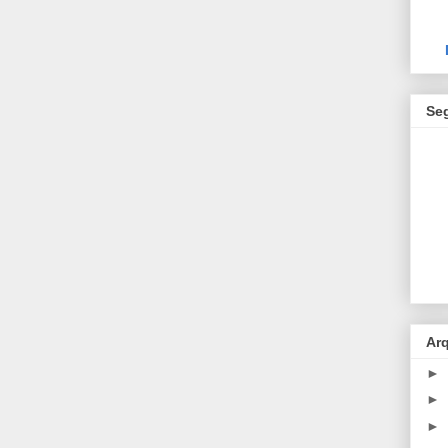
Se
Ar
►
►
►