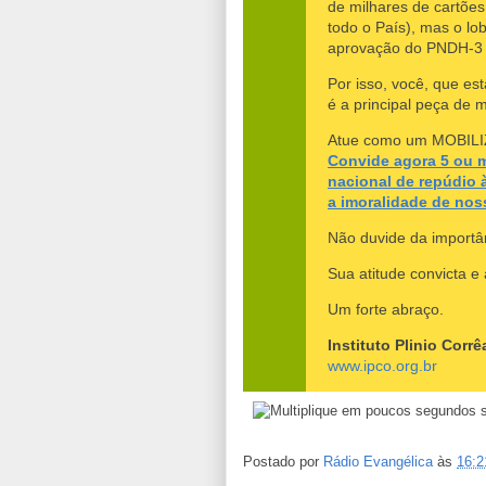
de milhares de cartões
todo o País), mas o lo
aprovação do PNDH-3 é
Por isso, você, que es
é a principal peça de 
Atue como um MOBILI
Convide agora 5 ou m
nacional de repúdio à
a imoralidade de nos
Não duvide da importânc
Sua atitude convicta e
Um forte abraço.
Instituto Plinio Corrê
www.ipco.org.br
Postado por
Rádio Evangélica
às
16:2