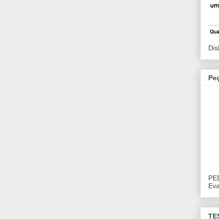
Dis
Pe
PE
Eva
TE