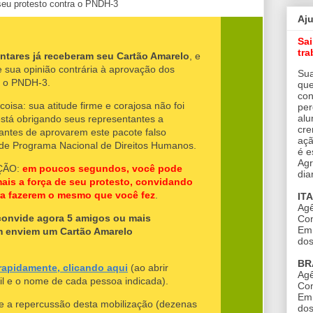
Aj
Sa
tra
ntares já receberam seu Cartão Amarelo
, e
e sua opinião contrária à aprovação dos
Sua
 o PNDH-3.
que
con
oisa: sua atitude firme e corajosa não foi
per
alu
stá obrigando seus representantes a
cre
ntes de aprovarem este pacote falso
açã
o de Programa Nacional de Direitos Humanos.
é e
Agr
ÇÃO:
em poucos segundos, você pode
dia
mais a força de seu protesto, convidando
ra fazerem o mesmo que você fez
.
IT
Agê
convide agora 5 amigos ou mais
Con
Em 
m enviem um Cartão Amarelo
dos
BR
 rapidamente, clicando aqui
(ao abrir
Agê
ail e o nome de cada pessoa indicada).
Con
Em 
de a repercussão desta mobilização (dezenas
dos