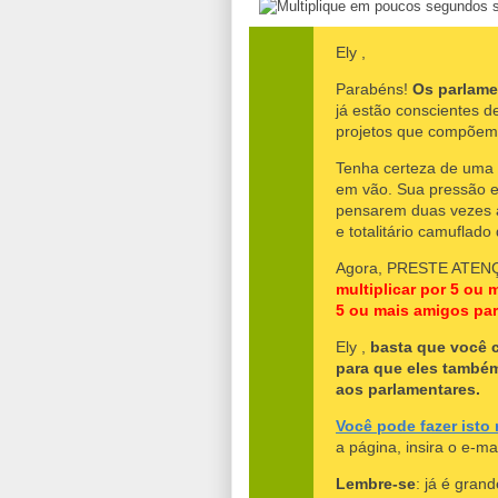
Ely ,
Parabéns!
Os parlame
já estão conscientes d
projetos que compõem
Tenha certeza de uma c
em vão. Sua pressão e
pensarem duas vezes a
e totalitário camuflad
Agora, PRESTE ATEN
multiplicar por 5 ou 
5 ou mais amigos pa
Ely ,
basta que você 
para que eles també
aos parlamentares.
Você pode fazer isto
a página, insira o e-m
Lembre-se
: já é gran