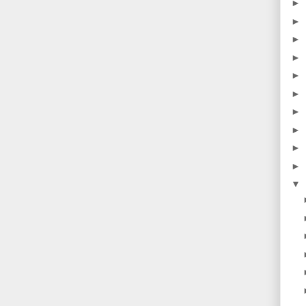
►
►
►
►
►
►
►
►
►
►
▼