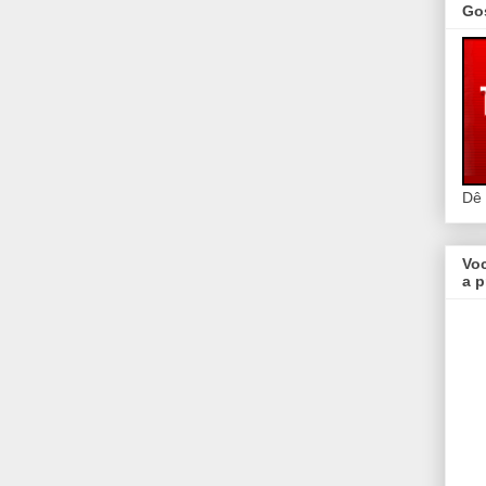
Go
Dê
Vo
a p