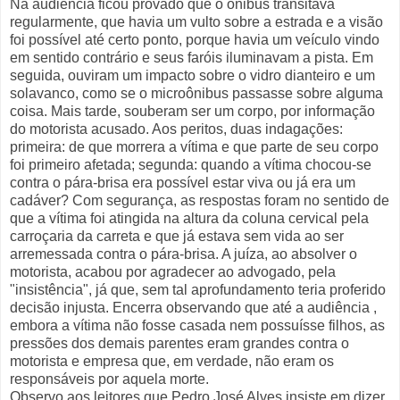
Na audiência ficou provado que o ônibus transitava
regularmente, que havia um vulto sobre a estrada e a visão
foi possível até certo ponto, porque havia um veículo vindo
em sentido contrário e seus faróis iluminavam a pista. Em
seguida, ouviram um impacto sobre o vidro dianteiro e um
solavanco, como se o microônibus passasse sobre alguma
coisa. Mais tarde, souberam ser um corpo, por informação
do motorista acusado. Aos peritos, duas indagações:
primeira: de que morrera a vítima e que parte de seu corpo
foi primeiro afetada; segunda: quando a vítima chocou-se
contra o pára-brisa era possível estar viva ou já era um
cadáver? Com segurança, as respostas foram no sentido de
que a vítima foi atingida na altura da coluna cervical pela
carroçaria da carreta e que já estava sem vida ao ser
arremessada contra o pára-brisa. A juíza, ao absolver o
motorista, acabou por agradecer ao advogado, pela
"insistência", já que, sem tal aprofundamento teria proferido
decisão injusta. Encerra observando que até a audiência ,
embora a vítima não fosse casada nem possuísse filhos, as
pressões dos demais parentes eram grandes contra o
motorista e empresa que, em verdade, não eram os
responsáveis por aquela morte.
Observo aos leitores que Pedro José Alves insiste em dizer