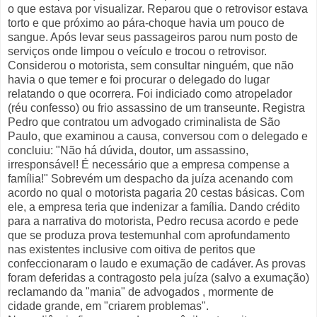
o que estava por visualizar. Reparou que o retrovisor estava
torto e que próximo ao pára-choque havia um pouco de
sangue. Após levar seus passageiros parou num posto de
serviços onde limpou o veículo e trocou o retrovisor.
Considerou o motorista, sem consultar ninguém, que não
havia o que temer e foi procurar o delegado do lugar
relatando o que ocorrera. Foi indiciado como atropelador
(réu confesso) ou frio assassino de um transeunte. Registra
Pedro que contratou um advogado criminalista de São
Paulo, que examinou a causa, conversou com o delegado e
concluiu: "Não há dúvida, doutor, um assassino,
irresponsável! É necessário que a empresa compense a
família!" Sobrevém um despacho da juíza acenando com
acordo no qual o motorista pagaria 20 cestas básicas. Com
ele, a empresa teria que indenizar a família. Dando crédito
para a narrativa do motorista, Pedro recusa acordo e pede
que se produza prova testemunhal com aprofundamento
nas existentes inclusive com oitiva de peritos que
confeccionaram o laudo e exumação de cadáver. As provas
foram deferidas a contragosto pela juíza (salvo a exumação)
reclamando da "mania" de advogados , mormente de
cidade grande, em "criarem problemas".