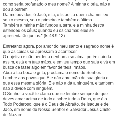
como seria profanado o meu nome? A minha glória, não a
dou a outrem.
Dá-me ouvidos, ó Jacó, e tu, ó Israel, a quem chamei; eu
sou o mesmo, sou o primeiro e também o último.
Também a minha mão fundou a terra, e a minha destra
estendeu os céus; quando eu os chamar, eles se
apresentarão juntos." (Is 48:9-13)
Entretanto agora, por amor do meu santo e sagrado nome é
que as coisas se apressam a acontecer.
O objetivo é não perder a nenhuma só alma, porém, ainda
assim, está em tuas mãos, e em teu tempo que saia e vá em
busca de fazer algo em favor de teus irmãos.
Abra a tua boca e grita, proclama o nome do Senhor.
Lembre aos povos que Ele não abre mão de sua glória e
que essa mesma glória, Ele não a dá a ninguém, e também
não a divide com ninguém.
O Senhor a você te clama que se lembre sempre de que
deves amar acima de tudo e sobre tudo a Deus, que é o
Todo Poderoso, que é o Deus de Abraão, de Isaque e de
Jacó, em nome de Nosso Senhor e Salvador Jesus Cristo
de Nazaré...