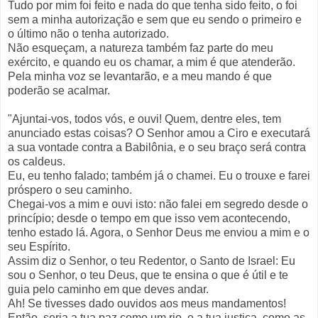
Tudo por mim foi feito e nada do que tenha sido feito, o foi
sem a minha autorização e sem que eu sendo o primeiro e
o último não o tenha autorizado.
Não esqueçam, a natureza também faz parte do meu
exército, e quando eu os chamar, a mim é que atenderão.
Pela minha voz se levantarão, e a meu mando é que
poderão se acalmar.
"Ajuntai-vos, todos vós, e ouvi! Quem, dentre eles, tem
anunciado estas coisas? O Senhor amou a Ciro e executará
a sua vontade contra a Babilônia, e o seu braço será contra
os caldeus.
Eu, eu tenho falado; também já o chamei. Eu o trouxe e farei
próspero o seu caminho.
Chegai-vos a mim e ouvi isto: não falei em segredo desde o
princípio; desde o tempo em que isso vem acontecendo,
tenho estado lá. Agora, o Senhor Deus me enviou a mim e o
seu Espírito.
Assim diz o Senhor, o teu Redentor, o Santo de Israel: Eu
sou o Senhor, o teu Deus, que te ensina o que é útil e te
guia pelo caminho em que deves andar.
Ah! Se tivesses dado ouvidos aos meus mandamentos!
Então, seria a tua paz como um rio, e a tua justiça, como as