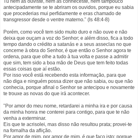
Tu nem as ouviste, nem as conheceste, nem tampouco
antecipadamente se te abriram os ouvidos, porque eu sabia
que procederias mui perfidamente e eras chamado de
transgressor desde o ventre materno." (Is 48:4-8)
Porém, como você tem sido muito duro e não ouve e não
deixa que ouçam a voz do Senhor; e além disso, fica a todo
tempo dando o crédito a satanás e a seus asseclas no que
concerne à obra do Senhor, é que então o Senhor agora te
ordena, para que olhe a tudo à tua volta e passe a admitir
que sim, tem sido a boa mão de Deus que tem feito todas
essas coisas que aí estão.
Por isso você está recebendo esta informação, para que
não diga e ninguém possa dizer que não sabia, ou que não
conhecia, porque afinal o Senhor se antecipou e novamente
te trouxe as novas do que irá acontecer.
"Por amor do meu nome, retardarei a minha ira e por causa
da minha honra me conterei para contigo, para que te não
venha a exterminar.
Eis que te acrisolei, mas disso não resultou prata; provei-te
na fornalha da aflição.
Por amor de mim, por amor de mim, é que faço isto; porque