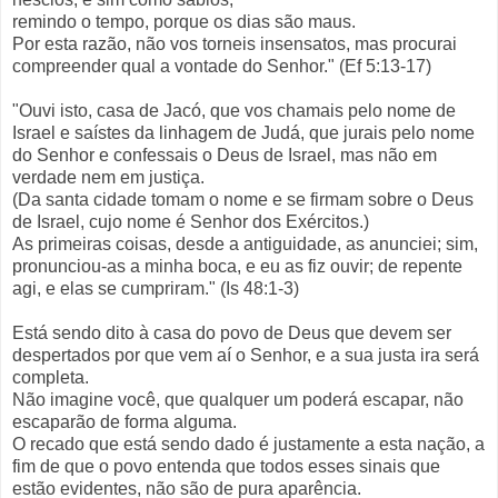
remindo o tempo, porque os dias são maus.
Por esta razão, não vos torneis insensatos, mas procurai
compreender qual a vontade do Senhor." (Ef 5:13-17)
"Ouvi isto, casa de Jacó, que vos chamais pelo nome de
Israel e saístes da linhagem de Judá, que jurais pelo nome
do Senhor e confessais o Deus de Israel, mas não em
verdade nem em justiça.
(Da santa cidade tomam o nome e se firmam sobre o Deus
de Israel, cujo nome é Senhor dos Exércitos.)
As primeiras coisas, desde a antiguidade, as anunciei; sim,
pronunciou-as a minha boca, e eu as fiz ouvir; de repente
agi, e elas se cumpriram." (Is 48:1-3)
Está sendo dito à casa do povo de Deus que devem ser
despertados por que vem aí o Senhor, e a sua justa ira será
completa.
Não imagine você, que qualquer um poderá escapar, não
escaparão de forma alguma.
O recado que está sendo dado é justamente a esta nação, a
fim de que o povo entenda que todos esses sinais que
estão evidentes, não são de pura aparência.