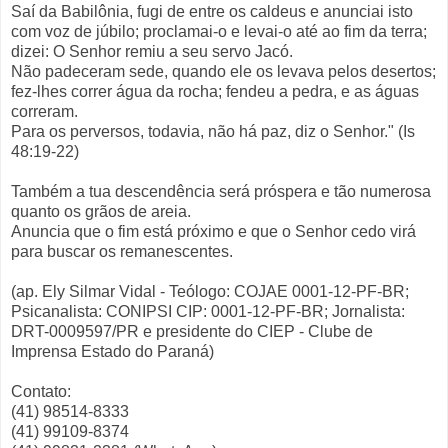
Saí da Babilônia, fugi de entre os caldeus e anunciai isto
com voz de júbilo; proclamai-o e levai-o até ao fim da terra;
dizei: O Senhor remiu a seu servo Jacó.
Não padeceram sede, quando ele os levava pelos desertos;
fez-lhes correr água da rocha; fendeu a pedra, e as águas
correram.
Para os perversos, todavia, não há paz, diz o Senhor." (Is
48:19-22)
Também a tua descendência será próspera e tão numerosa
quanto os grãos de areia.
Anuncia que o fim está próximo e que o Senhor cedo virá
para buscar os remanescentes.
(ap. Ely Silmar Vidal - Teólogo: COJAE 0001-12-PF-BR;
Psicanalista: CONIPSI CIP: 0001-12-PF-BR; Jornalista:
DRT-0009597/PR e presidente do CIEP - Clube de
Imprensa Estado do Paraná)
Contato:
(41) 98514-8333
(41) 99109-8374