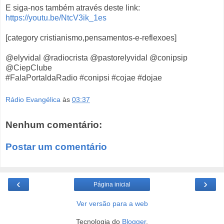
E siga-nos também através deste link:
https://youtu.be/NtcV3ik_1es
[category cristianismo,pensamentos-e-reflexoes]
@elyvidal @radiocrista @pastorelyvidal @conipsip
@CiepClube
#FalaPortaldaRadio #conipsi #cojae #dojae
Rádio Evangélica
às
03:37
Nenhum comentário:
Postar um comentário
‹
›
Página inicial
Ver versão para a web
Tecnologia do
Blogger
.