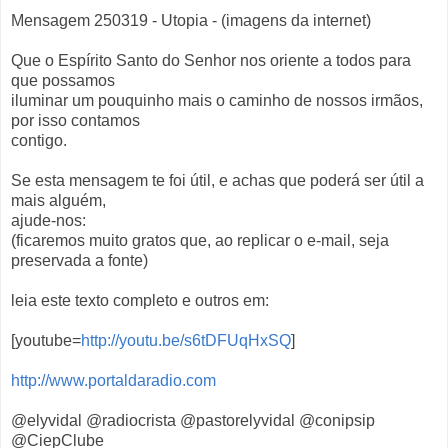
Mensagem 250319 - Utopia - (imagens da internet)
Que o Espírito Santo do Senhor nos oriente a todos para
que possamos
iluminar um pouquinho mais o caminho de nossos irmãos,
por isso contamos
contigo.
Se esta mensagem te foi útil, e achas que poderá ser útil a
mais alguém,
ajude-nos:
(ficaremos muito gratos que, ao replicar o e-mail, seja
preservada a fonte)
leia este texto completo e outros em:
[youtube=
http://youtu.be/s6tDFUqHxSQ
]
http://www.portaldaradio.com
@elyvidal @radiocrista @pastorelyvidal @conipsip
@CiepClube