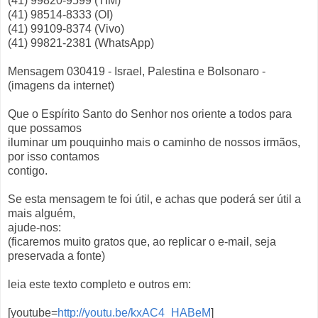
(41) 99820-9599 (TIM)
(41) 98514-8333 (OI)
(41) 99109-8374 (Vivo)
(41) 99821-2381 (WhatsApp)
Mensagem 030419 - Israel, Palestina e Bolsonaro -
(imagens da internet)
Que o Espírito Santo do Senhor nos oriente a todos para
que possamos
iluminar um pouquinho mais o caminho de nossos irmãos,
por isso contamos
contigo.
Se esta mensagem te foi útil, e achas que poderá ser útil a
mais alguém,
ajude-nos:
(ficaremos muito gratos que, ao replicar o e-mail, seja
preservada a fonte)
leia este texto completo e outros em:
[youtube=
http://youtu.be/kxAC4_HABeM
]