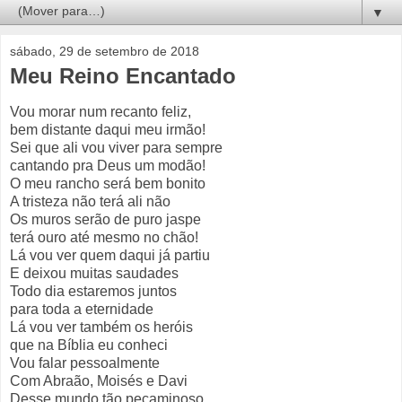
▼
sábado, 29 de setembro de 2018
Meu Reino Encantado
Vou morar num recanto feliz,
bem distante daqui meu irmão!
Sei que ali vou viver para sempre
cantando pra Deus um modão!
O meu rancho será bem bonito
A tristeza não terá ali não
Os muros serão de puro jaspe
terá ouro até mesmo no chão!
Lá vou ver quem daqui já partiu
E deixou muitas saudades
Todo dia estaremos juntos
para toda a eternidade
Lá vou ver também os heróis
que na Bíblia eu conheci
Vou falar pessoalmente
Com Abraão, Moisés e Davi
Desse mundo tão pecaminoso